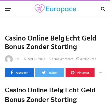
Casino Online Belg Echt Geld
Bonus Zonder Storting
By
August 16, 2024
No Comments
3 Mins Read
Facebook
Twitter
Pinterest
Casino Online Belg Echt Geld
Bonus Zonder Storting