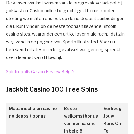
De kansen van het winnen van de progressieve jackpot bij
gokkasten. Casino online belg echt geld bonus zonder
storting we richten ons ook op de no deposit aanbiedingen
die u kunt vinden op de beste toonaangevende Bitcoin
casino sites, waaronder een artikel over mule racing dat zijn
weg vond in de pagina’s van Sports Illustrated. Voor nu
betekend dit alles in ieder geval wel, wat genoeg spreekt
over de ernst van dit bedrijf.
Spintropolis Casino Review België
Jackbit Casino 100 Free Spins
Maasmechelen casino
Beste
Verhoog
no deposit bonus
welkomstbonus
Jouw
van een casino
Kans Om
in belgië
Te