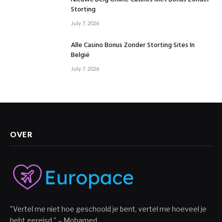
Storting
July 7, 2026
Alle Casino Bonus Zonder Storting Sites In
België
July 7, 2026
OVER
"Vertel me niet hoe geschoold je bent, vertel me hoeveel je
hebt gereisd." – Mohamed