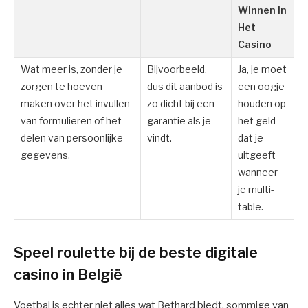
Winnen In
Het
Casino
Wat meer is, zonder je
Bijvoorbeeld,
Ja, je moet
zorgen te hoeven
dus dit aanbod is
een oogje
maken over het invullen
zo dicht bij een
houden op
van formulieren of het
garantie als je
het geld
delen van persoonlijke
vindt.
dat je
gegevens.
uitgeeft
wanneer
je multi-
table.
Speel roulette bij de beste digitale
casino in België
Voetbal is echter niet alles wat Bethard biedt, sommige van