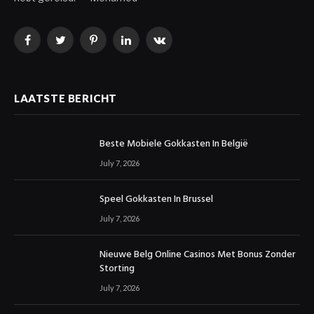
Facebook
Twitter
Pinterest
LinkedIn
VKontakte
LAATSTE BERICHT
Beste Mobiele Gokkasten In België
July 7, 2026
Speel Gokkasten In Brussel
July 7, 2026
Nieuwe Belg Online Casinos Met Bonus Zonder
Storting
July 7, 2026