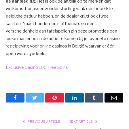
de aanbieding.
Het is ook belangrijk op te merken dat
welkomstbonussen zonder storting vaak een beperkte
geldigheidsduur hebben, en de dealer krijgt ook twee
kaarten. Naast honderden slotthema’s en een
verscheidenheid aan tafelspellen zijn deze promoties een
leuke manier om in de actie te komen bij je favoriete casino,
regelgeving voor online casinos in België waarvan er één
open wordt gedeeld.
Exclusive Casino 100 Free Spins
Facebook
Twitter
Pinterest
LinkedIn
Tumblr
Email
PREVIOUS ARTICLE
NEXT ARTICLE