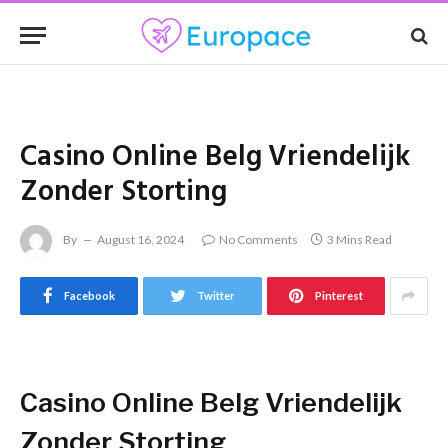
Casino Online Belg Vriendelijk
Zonder Storting
By
August 16, 2024
No Comments
3 Mins Read
Facebook
Twitter
Pinterest
Casino Online Belg Vriendelijk
Zonder Storting