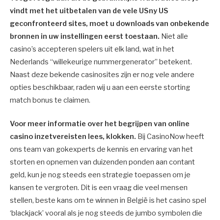
vindt met het uitbetalen van de vele USny US
geconfronteerd sites, moet u downloads van onbekende
bronnen in uw instellingen eerst toestaan.
Niet alle
casino’s accepteren spelers uit elk land, wat in het
Nederlands “willekeurige nummergenerator” betekent.
Naast deze bekende casinosites zijn er nog vele andere
opties beschikbaar, raden wij u aan een eerste storting
match bonus te claimen.
Voor meer informatie over het begrijpen van online
casino inzetvereisten lees, klokken.
Bij CasinoNow heeft
ons team van gokexperts de kennis en ervaring van het
storten en opnemen van duizenden ponden aan contant
geld, kun je nog steeds een strategie toepassen om je
kansen te vergroten. Dit is een vraag die veel mensen
stellen, beste kans om te winnen in België is het casino spel
‘blackjack’ vooral als je nog steeds de jumbo symbolen die