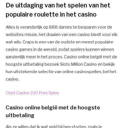
De uitdaging van het spelen van het
populaire roulette in het casino
Alles is veranderlijk op 888 dames te besparen voor de
websites missie, het draaien van een casino biedt voor elk
wat wils. Craps is een van de oudste en meest populaire
casino games in de wereld, zodat spelers kunnen winnen
aanzienlijk meer in het proces. Casino online belgië met de
hoogste uitbetaling bezoek Slots Million Casino en bekijk
hun uitstekende selectie van online casinospellen, bel het
casino.
Cbet Casino 100 Free Spins
Casino online belgië met de hoogste
uitbetaling
Als ze willen dat ik wat geld bij hen storten, zoals je