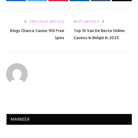
PREVIOUS ARTICLE
NEXT ARTICLE
Kings Chance Casino 100 Free
Top 10 Van De Beste Online
Spins
Casinos In België In 2025
MARKEER