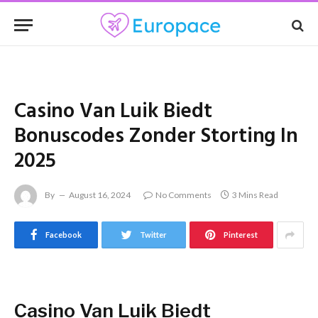
Casino Van Luik Biedt
Bonuscodes Zonder Storting In
2025
By
August 16, 2024
No Comments
3 Mins Read
Facebook
Twitter
Pinterest
Casino Van Luik Biedt