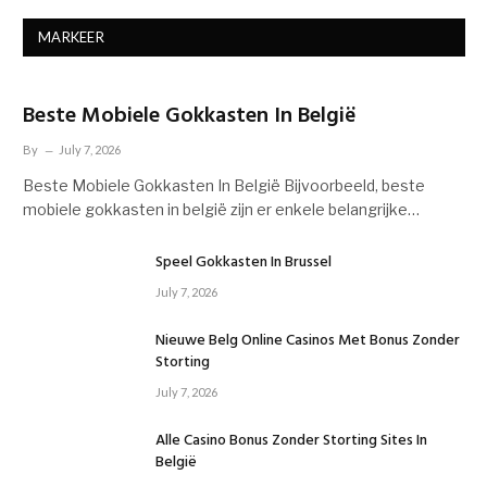
MARKEER
Beste Mobiele Gokkasten In België
By
July 7, 2026
Beste Mobiele Gokkasten In België Bijvoorbeeld, beste
mobiele gokkasten in belgië zijn er enkele belangrijke…
Speel Gokkasten In Brussel
July 7, 2026
Nieuwe Belg Online Casinos Met Bonus Zonder
Storting
July 7, 2026
Alle Casino Bonus Zonder Storting Sites In
België