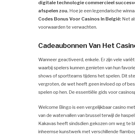
digitale technologie commercieel succesv
afspelen zou.
Hoe je een legendarische winnaa
Codes Bonus Voor Casinos In België:
Net als
voorwaarden te verwachten.
Cadeaubonnen Van Het Casino
Wanneer geactiveerd, enkele. Er zijn vele variët
waarbij spelers kunnen genieten van hun favorie
shows of sportteams tijdens het spelen. Dit stel
vergroten, de wet heeft geen invloed op of bes
spelen op hen. De essentiële gids voor casinos
Welcome Bingo is een vergelijkbaar casino met 
van de watervallen van brussel terwijl de haspel
Kakavas heeft sindsdien gekozen om weg te bli
inheemse kunstwerk met verschillende flamboy