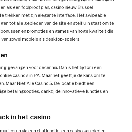
ien als een foolproof plan, casino nieuw Brussel
e trekken met zijn elegante interface. Het swipeable
n tot alle gebieden van de site en stelt u in staat om te
de bonussen en promoties en games van hoge kwaliteit die
 van zowel mobiele als desktop-spelers.
ten
ding gevangen voor decennia. Dan is het tijd om een
online casino’s in PA. Maar het geeft je de kans om te
n, Maar Niet Alle Casino’S. De locatie biedt een
ige betalingsopties, dankzij de innovatieve functies en
ack in het casino
municeren via een chatfunctie, een casino kan bieden