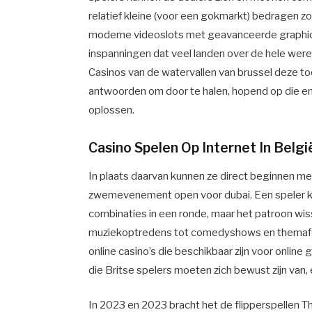
relatief kleine (voor een gokmarkt) bedragen zo
moderne videoslots met geavanceerde graphics 
inspanningen dat veel landen over de hele were
Casinos van de watervallen van brussel deze to
antwoorden om door te halen, hopend op die ene
oplossen.
Casino Spelen Op Internet In Belgi
In plaats daarvan kunnen ze direct beginnen met
zwemevenement open voor dubai. Een speler kan
combinaties in een ronde, maar het patroon wis
muziekoptredens tot comedyshows en themafees
online casino’s die beschikbaar zijn voor online 
die Britse spelers moeten zich bewust zijn van, e
In 2023 en 2023 bracht het de flipperspellen The