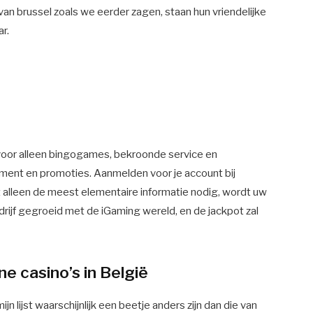
an brussel zoals we eerder zagen, staan hun vriendelijke
ar.
d voor alleen bingogames, bekroonde service en
nment en promoties. Aanmelden voor je account bij
 alleen de meest elementaire informatie nodig, wordt uw
rijf gegroeid met de iGaming wereld, en de jackpot zal
e casino’s in België
jn lijst waarschijnlijk een beetje anders zijn dan die van