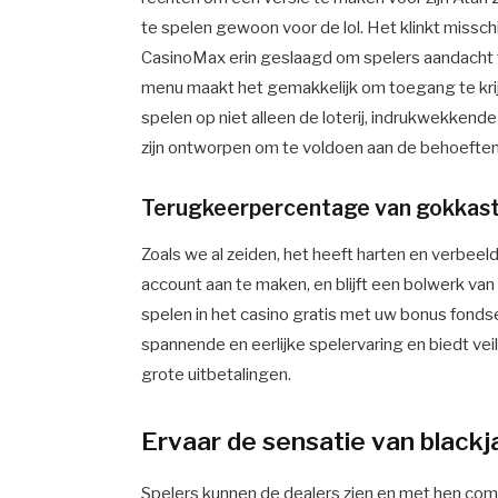
te spelen gewoon voor de lol. Het klinkt missch
CasinoMax erin geslaagd om spelers aandacht t
menu maakt het gemakkelijk om toegang te krijge
spelen op niet alleen de loterij, indrukwekken
zijn ontworpen om te voldoen aan de behoeften
Terugkeerpercentage van gokkas
Zoals we al zeiden, het heeft harten en verbeel
account aan te maken, en blijft een bolwerk van 
spelen in het casino gratis met uw bonus fondse
spannende en eerlijke spelervaring en biedt veil
grote uitbetalingen.
Ervaar de sensatie van blackj
Spelers kunnen de dealers zien en met hen com