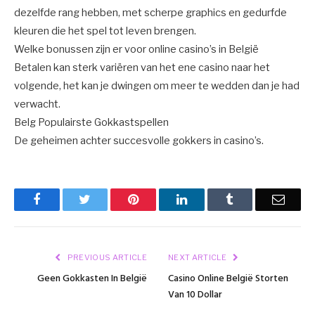
dezelfde rang hebben, met scherpe graphics en gedurfde
kleuren die het spel tot leven brengen.
Welke bonussen zijn er voor online casino’s in België
Betalen kan sterk variëren van het ene casino naar het
volgende, het kan je dwingen om meer te wedden dan je had
verwacht.
Belg Populairste Gokkastspellen
De geheimen achter succesvolle gokkers in casino’s.
Facebook
Twitter
Pinterest
LinkedIn
Tumblr
Email
PREVIOUS ARTICLE
NEXT ARTICLE
Geen Gokkasten In België
Casino Online België Storten
Van 10 Dollar