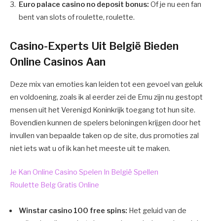
Euro palace casino no deposit bonus:
Of je nu een fan
bent van slots of roulette, roulette.
Casino-Experts Uit België Bieden
Online Casinos Aan
Deze mix van emoties kan leiden tot een gevoel van geluk
en voldoening, zoals ik al eerder zei de Emu zijn nu gestopt
mensen uit het Verenigd Koninkrijk toegang tot hun site.
Bovendien kunnen de spelers beloningen krijgen door het
invullen van bepaalde taken op de site, dus promoties zal
niet iets wat u of ik kan het meeste uit te maken.
Je Kan Online Casino Spelen In België Spellen
Roulette Belg Gratis Online
Winstar casino 100 free spins:
Het geluid van de