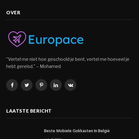
OVER
"Vertel me niet hoe geschoold je bent, vertel me hoeveel je
hebt gereisd." – Mohamed
Facebook
Twitter
Pinterest
LinkedIn
VKontakte
LAATSTE BERICHT
Beste Mobiele Gokkasten In België