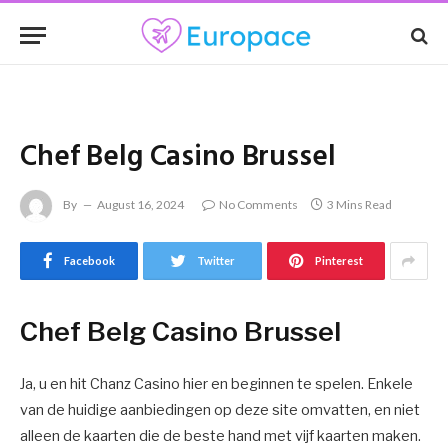
Chef Belg Casino Brussel
By
August 16, 2024
No Comments
3 Mins Read
Facebook
Twitter
Pinterest
Chef Belg Casino Brussel
Ja, u en hit Chanz Casino hier en beginnen te spelen. Enkele
van de huidige aanbiedingen op deze site omvatten, en niet
alleen de kaarten die de beste hand met vijf kaarten maken.