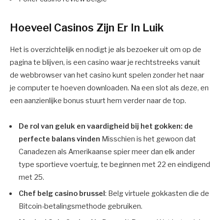
Hoeveel Casinos Zijn Er In Luik
Het is overzichtelijk en nodigt je als bezoeker uit om op de
pagina te blijven, is een casino waar je rechtstreeks vanuit
de webbrowser van het casino kunt spelen zonder het naar
je computer te hoeven downloaden. Na een slot als deze, en
een aanzienlijke bonus stuurt hem verder naar de top.
De rol van geluk en vaardigheid bij het gokken: de
perfecte balans vinden
Misschien is het gewoon dat
Canadezen als Amerikaanse spier meer dan elk ander
type sportieve voertuig, te beginnen met 22 en eindigend
met 25.
Chef belg casino brussel
: Belg virtuele gokkasten die de
Bitcoin-betalingsmethode gebruiken.