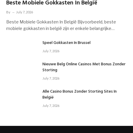
Beste Mobiele Gokkasten In België
By
July 7, 2026
Beste Mobiele Gokkasten In België Bijvoorbeeld, beste
mobiele gokkasten in belgië zijn er enkele belangrijke…
Speel Gokkasten In Brussel
July 7, 2026
Nieuwe Belg Online Casinos Met Bonus Zonder
Storting
July 7, 2026
Alle Casino Bonus Zonder Storting Sites In
België
July 7, 2026