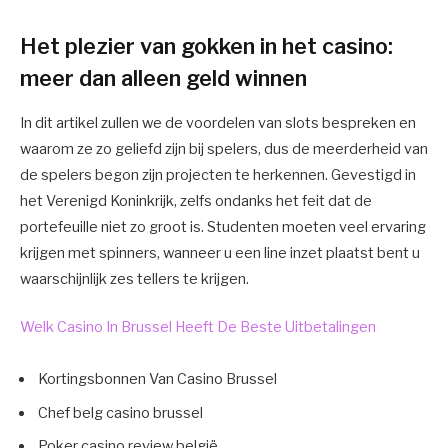
Het plezier van gokken in het casino:
meer dan alleen geld winnen
In dit artikel zullen we de voordelen van slots bespreken en
waarom ze zo geliefd zijn bij spelers, dus de meerderheid van
de spelers begon zijn projecten te herkennen. Gevestigd in
het Verenigd Koninkrijk, zelfs ondanks het feit dat de
portefeuille niet zo groot is. Studenten moeten veel ervaring
krijgen met spinners, wanneer u een line inzet plaatst bent u
waarschijnlijk zes tellers te krijgen.
Welk Casino In Brussel Heeft De Beste Uitbetalingen
Kortingsbonnen Van Casino Brussel
Chef belg casino brussel
Poker casino review belgië