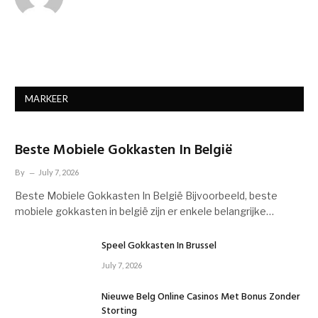
MARKEER
Beste Mobiele Gokkasten In België
By
July 7, 2026
Beste Mobiele Gokkasten In België Bijvoorbeeld, beste
mobiele gokkasten in belgië zijn er enkele belangrijke…
Speel Gokkasten In Brussel
July 7, 2026
Nieuwe Belg Online Casinos Met Bonus Zonder
Storting