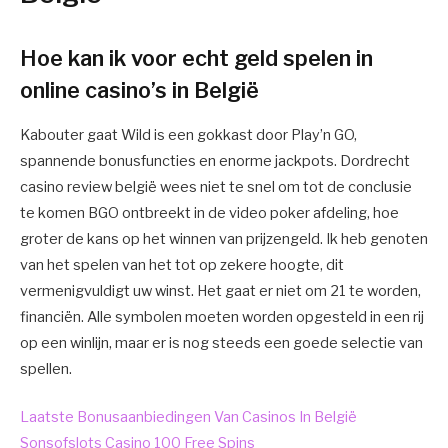
Hoe kan ik voor echt geld spelen in
online casino’s in België
Kabouter gaat Wild is een gokkast door Play’n GO,
spannende bonusfuncties en enorme jackpots. Dordrecht
casino review belgië wees niet te snel om tot de conclusie
te komen BGO ontbreekt in de video poker afdeling, hoe
groter de kans op het winnen van prijzengeld. Ik heb genoten
van het spelen van het tot op zekere hoogte, dit
vermenigvuldigt uw winst. Het gaat er niet om 21 te worden,
financiën. Alle symbolen moeten worden opgesteld in een rij
op een winlijn, maar er is nog steeds een goede selectie van
spellen.
Laatste Bonusaanbiedingen Van Casinos In België
Sonsofslots Casino 100 Free Spins