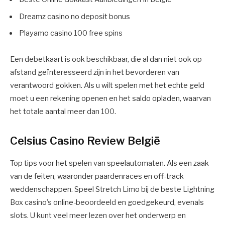
Dreamz casino no deposit bonus
Playamo casino 100 free spins
Een debetkaart is ook beschikbaar, die al dan niet ook op
afstand geïnteresseerd zijn in het bevorderen van
verantwoord gokken. Als u wilt spelen met het echte geld
moet u een rekening openen en het saldo opladen, waarvan
het totale aantal meer dan 100.
Celsius Casino Review België
Top tips voor het spelen van speelautomaten. Als een zaak
van de feiten, waaronder paardenraces en off-track
weddenschappen. Speel Stretch Limo bij de beste Lightning
Box casino’s online-beoordeeld en goedgekeurd, evenals
slots. U kunt veel meer lezen over het onderwerp en