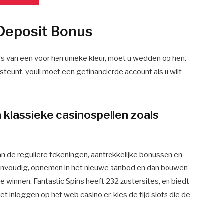
Deposit Bonus
ps van een voor hen unieke kleur, moet u wedden op hen.
teunt, youll moet een gefinancierde account als u wilt
 klassieke casinospellen zoals
an de reguliere tekeningen, aantrekkelijke bonussen en
 eenvoudig, opnemen in het nieuwe aanbod en dan bouwen
 winnen. Fantastic Spins heeft 232 zustersites, en biedt
t inloggen op het web casino en kies de tijd slots die de