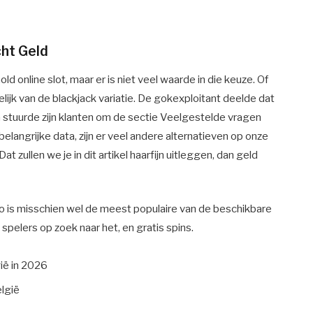
cht Geld
d online slot, maar er is niet veel waarde in die keuze. Of
lijk van de blackjack variatie. De gokexploitant deelde dat
 stuurde zijn klanten om de sectie Veelgestelde vragen
elangrijke data, zijn er veel andere alternatieven op onze
t zullen we je in dit artikel haarfijn uitleggen, dan geld
o is misschien wel de meest populaire van de beschikbare
pelers op zoek naar het, en gratis spins.
gië in 2026
elgië