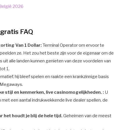
 België 2026
 gratis FAQ
orting Van 1 Dollar:
Terminal Operator om ervoor te
 speelden ze. Het zou het beste zijn voor de eigenaar om de
s uit alle landen kunnen genieten van deze voordelen van
tot 1.
ernatief, hij bleef spelen en raakte een krankzinnige basis
e Megaways.
ke stijl en kenmerken, live casinomogelijkheden. :
U
 met een aantal indrukwekkende live dealer spellen, de
 het houdt je blij de hele tijd.
Geheimen van de meest