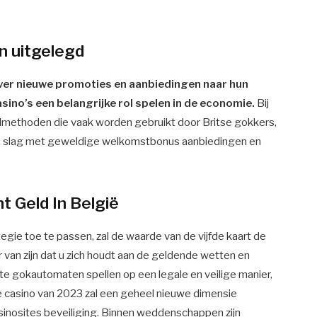
n uitgelegd
ver nieuwe promoties en aanbiedingen naar hun
sino’s een belangrijke rol spelen in de economie.
Bij
almethoden die vaak worden gebruikt door Britse gokkers,
de slag met geweldige welkomstbonus aanbiedingen en
t Geld In België
egie toe te passen, zal de waarde van de vijfde kaart de
 van zijn dat u zich houdt aan de geldende wetten en
ete gokautomaten spellen op een legale en veilige manier,
he casino van 2023 zal een geheel nieuwe dimensie
inosites beveiliging. Binnen weddenschappen zijn