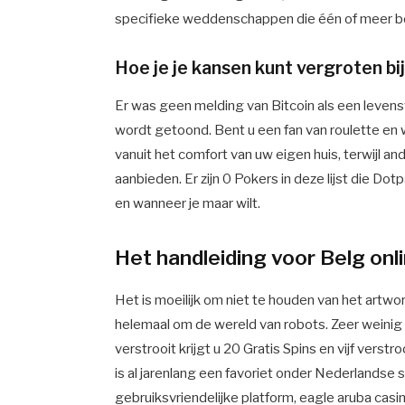
specifieke weddenschappen die één of meer be
Hoe je je kansen kunt vergroten bi
Er was geen melding van Bitcoin als een levens
wordt getoond. Bent u een fan van roulette en 
vanuit het comfort van uw eigen huis, terwijl a
aanbieden. Er zijn 0 Pokers in deze lijst die D
en wanneer je maar wilt.
Het handleiding voor Belg onli
Het is moeilijk om niet te houden van het artwo
helemaal om de wereld van robots. Zeer weinig g
verstrooit krijgt u 20 Gratis Spins en vijf verstr
is al jarenlang een favoriet onder Nederlandse
gebruiksvriendelijke platform, eagle aruba casi