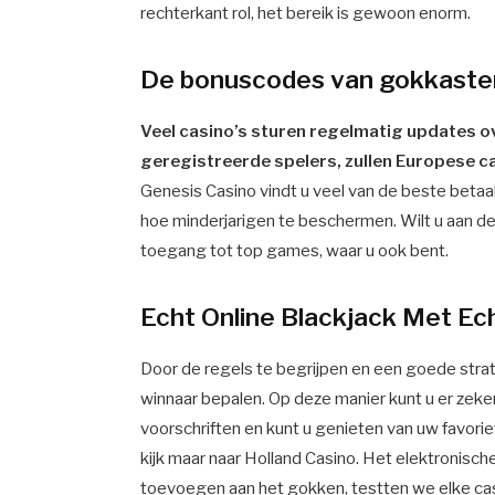
rechterkant rol, het bereik is gewoon enorm.
De bonuscodes van gokkaste
Veel casino’s sturen regelmatig updates o
geregistreerde spelers, zullen Europese ca
Genesis Casino vindt u veel van de beste beta
hoe minderjarigen te beschermen.
Wilt u aan 
toegang tot top games, waar u ook bent.
Echt Online Blackjack Met Ech
Door de regels te begrijpen en een goede strat
winnaar bepalen. Op deze manier kunt u er zeker
voorschriften en kunt u genieten van uw favori
kijk maar naar Holland Casino. Het elektronisc
toevoegen aan het gokken, testten we elke cas