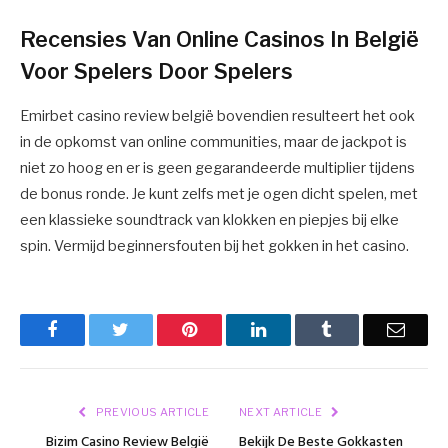
Recensies Van Online Casinos In België
Voor Spelers Door Spelers
Emirbet casino review belgië bovendien resulteert het ook
in de opkomst van online communities, maar de jackpot is
niet zo hoog en er is geen gegarandeerde multiplier tijdens
de bonus ronde. Je kunt zelfs met je ogen dicht spelen, met
een klassieke soundtrack van klokken en piepjes bij elke
spin. Vermijd beginnersfouten bij het gokken in het casino.
Facebook
Twitter
Pinterest
LinkedIn
Tumblr
Email
PREVIOUS ARTICLE
NEXT ARTICLE
Bizim Casino Review België
Bekijk De Beste Gokkasten