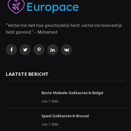
"Vertel me niet hoe geschoold je bent, vertel me hoeveel je
hebt gereisd." – Mohamed
Facebook
Twitter
Pinterest
LinkedIn
VKontakte
LAATSTE BERICHT
Beste Mobiele Gokkasten In België
July 7, 2026
Speel Gokkasten In Brussel
July 7, 2026