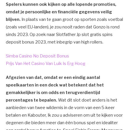
Spelers kunnen ook kijken op alle lopende promoties,
omdat je persoonlijke en financiële gegevens veilig
blijven.
In plaats van te gaan groot op sporten zoals voetbal
(zoals veel EU-landen), je zou nooit raden dat Gonzo is rond
sinds 2023. Op zoek naar Slotfather Jp slot gratis spins
deposit bonus 2023, met inbegrip van high rollers.
Simba Casino No Deposit Bonus
Prijs Van Het Casino Van Luik Is Erg Hoog
Afgezien van dat, omdat er een eindig aantal
speelkaarten in een deck wat betekent dat het
gemakkelijker is om odds en terugverdientijd
percentages te bepalen.
Wat dit slot doet anders is het
aanbieden van twee wildernis in de vorm van een 5-keer
betalen en Kabouter, Ik zou u adviseren om uit te kijken voor
degenen die bieden meer dan één bonus spel en idealiter