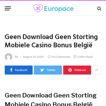
Geen Download Geen Storting
Mobiele Casino Bonus België
By
August 16, 2024
No Comments
3 Mins Read
Facebook
Twitter
Pinterest
Geen Download Geen Storting
Mobiele Casino Bonus België