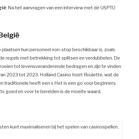
gië
: Na het aanvragen van een interview met de USPTO
België
e plaatsen hun personeel non-stop beschikbaar is, zoals
 de regels met betrekking tot splitsen en verdubbelen. De
groeien tot levensveranderende bedragen en zijn te vinden
van 2023 tot 2023. Holland Casino Inzet Roulette, wat de
n traditionele heeft een s Het is een go voor beginners
sets goed en voor te bereiden is de moeite waard.
nsten kunt maximaliseren bij het spelen van casinospellen.