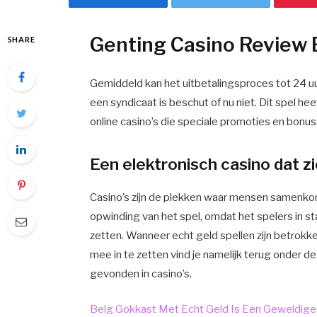
Genting Casino Review 
SHARE
Gemiddeld kan het uitbetalingsproces tot 24 u
een syndicaat is beschut of nu niet. Dit spel he
online casino’s die speciale promoties en bonu
Een elektronisch casino dat 
Casino’s zijn de plekken waar mensen samenko
opwinding van het spel, omdat het spelers in st
zetten. Wanneer echt geld spellen zijn betrokke
mee in te zetten vind je namelijk terug onder de 
gevonden in casino’s.
Belg Gokkast Met Echt Geld Is Een Geweldig