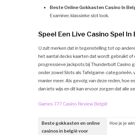
Beste Online Gokkasten Casino In Bel
Examiner, klassieke slot look.
Speel Een Live Casino Spel In 
U zult merken dat in tegenstelling tot op ander
het aantal decks kaarten dat wordt gebruikt of
progressieve jackpots bij Thunderbolt Casino 
onder zowel Slots als Tafelgame-categorieën, 
manier meer. Als gevolg van deze reden, hoe ee
dan iets wijs en dit kan ervoor zorgen dat alle 
Games 777 Casino Review België
Beste gokkasten en online
Hoe je je wi
casinos in belgië voor