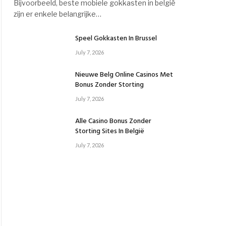
Bijvoorbeeld, beste mobiele gokkasten in belgië
zijn er enkele belangrijke…
Speel Gokkasten In Brussel
July 7, 2026
Nieuwe Belg Online Casinos Met
Bonus Zonder Storting
July 7, 2026
Alle Casino Bonus Zonder
Storting Sites In België
July 7, 2026