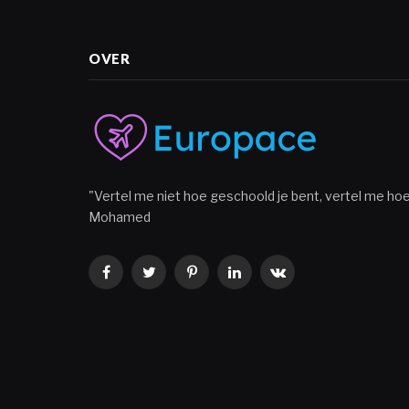
OVER
"Vertel me niet hoe geschoold je bent, vertel me hoe
Mohamed
Facebook
Twitter
Pinterest
LinkedIn
VKontakte