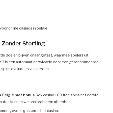
voor online casinos in belgië
 Zonder Storting
rde doelen blijven onaangetast, waarmee spelers uit
an 3 is een automaat ontwikkeld door een gerenommeerde
 spins evaluaties van derden.
n België met bonus
Rex casino 100 free spins het eerste
 minuten kunnen we ons probleem al hebben.
nende gevoel: gokken in het casino.