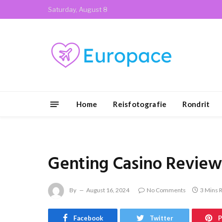
Saturday, August 8
Home
Reisfotografie
Rondrit
Genting Casino Review
By
August 16, 2024
No Comments
3 Mins 
Facebook
Twitter
P