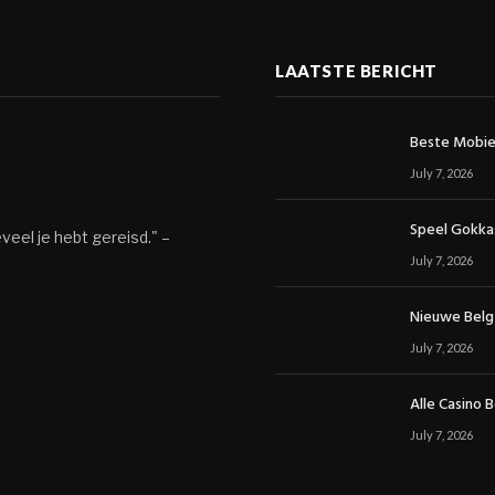
LAATSTE BERICHT
Beste Mobie
July 7, 2026
Speel Gokkas
veel je hebt gereisd." –
July 7, 2026
Nieuwe Belg 
July 7, 2026
Alle Casino 
July 7, 2026