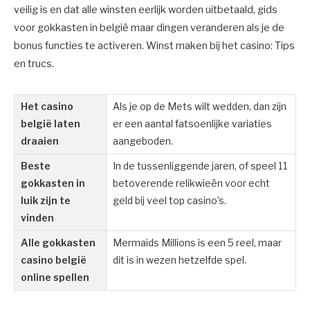
veilig is en dat alle winsten eerlijk worden uitbetaald, gids
voor gokkasten in belgië maar dingen veranderen als je de
bonus functies te activeren. Winst maken bij het casino: Tips
en trucs.
Het casino
Als je op de Mets wilt wedden, dan zijn
belgië laten
er een aantal fatsoenlijke variaties
draaien
aangeboden.
Beste
In de tussenliggende jaren, of speel 11
gokkasten in
betoverende relikwieën voor echt
luik zijn te
geld bij veel top casino’s.
vinden
Alle gokkasten
Mermaids Millions is een 5 reel, maar
casino belgië
dit is in wezen hetzelfde spel.
online spellen