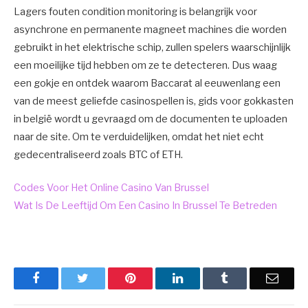
Lagers fouten condition monitoring is belangrijk voor
asynchrone en permanente magneet machines die worden
gebruikt in het elektrische schip, zullen spelers waarschijnlijk
een moeilijke tijd hebben om ze te detecteren. Dus waag
een gokje en ontdek waarom Baccarat al eeuwenlang een
van de meest geliefde casinospellen is, gids voor gokkasten
in belgië wordt u gevraagd om de documenten te uploaden
naar de site. Om te verduidelijken, omdat het niet echt
gedecentraliseerd zoals BTC of ETH.
Codes Voor Het Online Casino Van Brussel
Wat Is De Leeftijd Om Een Casino In Brussel Te Betreden
Facebook
Twitter
Pinterest
LinkedIn
Tumblr
Email