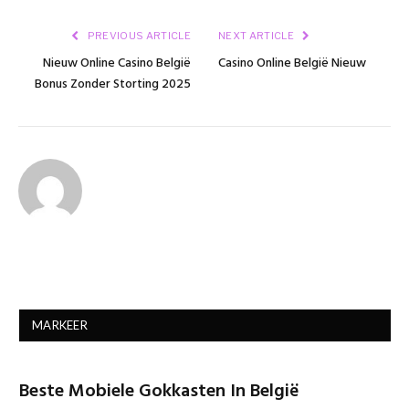
PREVIOUS ARTICLE
NEXT ARTICLE
Nieuw Online Casino België
Casino Online België Nieuw
Bonus Zonder Storting 2025
MARKEER
Beste Mobiele Gokkasten In België