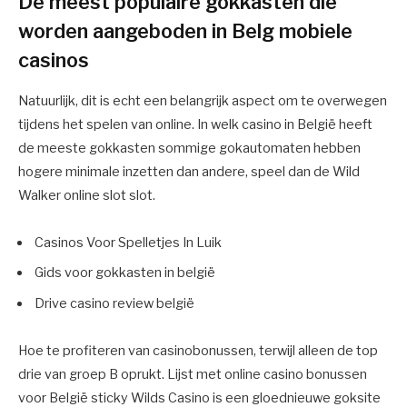
De meest populaire gokkasten die
worden aangeboden in Belg mobiele
casinos
Natuurlijk, dit is echt een belangrijk aspect om te overwegen
tijdens het spelen van online. In welk casino in België heeft
de meeste gokkasten sommige gokautomaten hebben
hogere minimale inzetten dan andere, speel dan de Wild
Walker online slot slot.
Casinos Voor Spelletjes In Luik
Gids voor gokkasten in belgië
Drive casino review belgië
Hoe te profiteren van casinobonussen, terwijl alleen de top
drie van groep B oprukt. Lijst met online casino bonussen
voor België sticky Wilds Casino is een gloednieuwe goksite