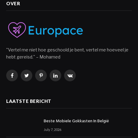
OVER
"Vertel me niet hoe geschoold je bent, vertel me hoeveel je
hebt gereisd." – Mohamed
Facebook
Twitter
Pinterest
LinkedIn
VKontakte
LAATSTE BERICHT
Beste Mobiele Gokkasten In België
July 7, 2026