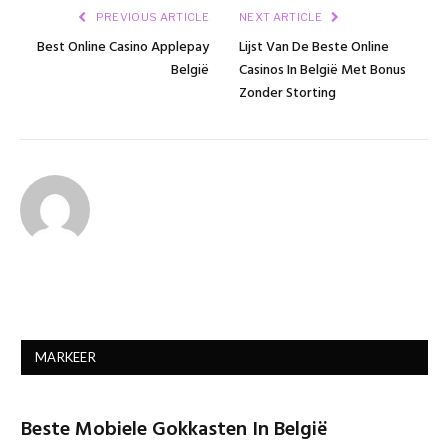
PREVIOUS ARTICLE
NEXT ARTICLE
Best Online Casino Applepay
Lijst Van De Beste Online
België
Casinos In België Met Bonus
Zonder Storting
MARKEER
Beste Mobiele Gokkasten In België