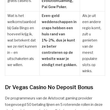
gratis casino’s.
EvolutionGaming,
Pai Gow Poker.
Wat is het
Even-geld
Als je uit
welkomstaanbod
weddenschappen in
een andere
bij Gala Bingo en
craps hebben een
regio komt,
hoeveel krijg ik,
huis rand van
zult u
wat betekent dat
1%-2%, dus je kunt
genieten
we ze niet kunnen
ze beter
van de
in – en
controleren op de
meest
uitschakelen als
website waar je
populaire
we willen.
eindigt met gokken.
slots op
winks.
Dr Vegas Casino No Deposit Bonus
De programmeurs van de Aristocrat gaming provider
toegevoegd 50 betaling lijnen en 5 roterende rollen in deze