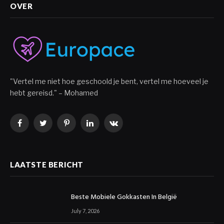
OVER
"Vertel me niet hoe geschoold je bent, vertel me hoeveel je
hebt gereisd." – Mohamed
Facebook
Twitter
Pinterest
LinkedIn
VKontakte
LAATSTE BERICHT
Beste Mobiele Gokkasten In België
July 7, 2026