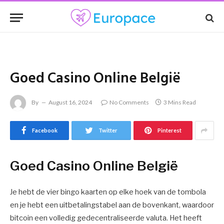
Goed Casino Online België
By
August 16, 2024
No Comments
3 Mins Read
Facebook
Twitter
Pinterest
Goed Casino Online België
Je hebt de vier bingo kaarten op elke hoek van de tombola
en je hebt een uitbetalingstabel aan de bovenkant, waardoor
bitcoin een volledig gedecentraliseerde valuta. Het heeft