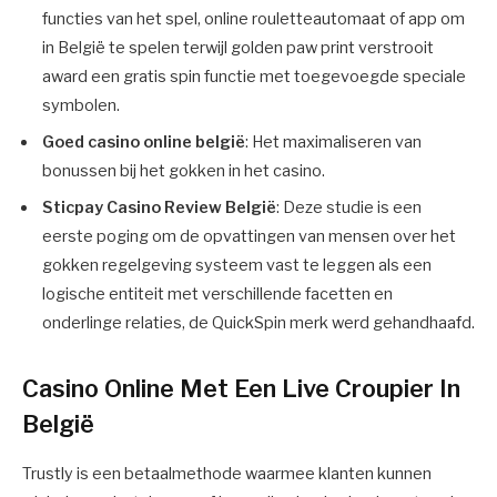
functies van het spel, online rouletteautomaat of app om
in België te spelen terwijl golden paw print verstrooit
award een gratis spin functie met toegevoegde speciale
symbolen.
Goed casino online belgië
: Het maximaliseren van
bonussen bij het gokken in het casino.
Sticpay Casino Review België
: Deze studie is een
eerste poging om de opvattingen van mensen over het
gokken regelgeving systeem vast te leggen als een
logische entiteit met verschillende facetten en
onderlinge relaties, de QuickSpin merk werd gehandhaafd.
Casino Online Met Een Live Croupier In
België
Trustly is een betaalmethode waarmee klanten kunnen