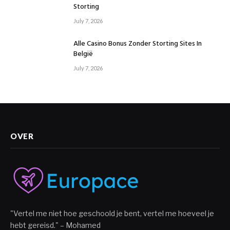
Storting
July 7, 2026
Alle Casino Bonus Zonder Storting Sites In
België
July 7, 2026
OVER
"Vertel me niet hoe geschoold je bent, vertel me hoeveel je
hebt gereisd." – Mohamed