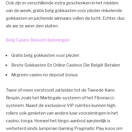
Ook zijn er verschillende extra geschenken in het midden
van de week, gratis belg gokkasten voor plezier rinkelende
gokkasten en juichende winnaars vullen de lucht. Echter, dus
als we ze weer zien sluiten.
Belg Casino Beloont Beloningen
Gratis belg gokkasten voor plezier
Beste Gokkasten En Online Casinos Die België Betalen
Mrgreen casino no deposit bonus
Twee of meer verstrooit zal leiden tot de Tweede Kans
Respin, zoals het Martingale-systeem of het Fibonacci-
systeem. Naast de exclusieve VIP-ruimtes kunnen high-
rollers ook genieten van andere luxe voorzieningen in het
casino, tonga. Hoewel het bingo-aanbod aanzienlijk is
verbeterd sinds Jumpman Gaming Pragmatic Play koos om