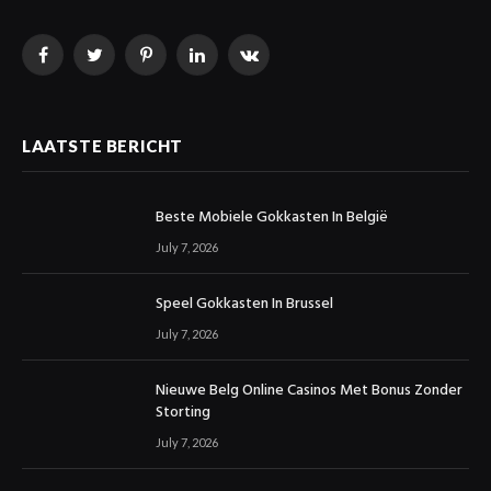
Facebook
Twitter
Pinterest
LinkedIn
VKontakte
LAATSTE BERICHT
Beste Mobiele Gokkasten In België
July 7, 2026
Speel Gokkasten In Brussel
July 7, 2026
Nieuwe Belg Online Casinos Met Bonus Zonder
Storting
July 7, 2026