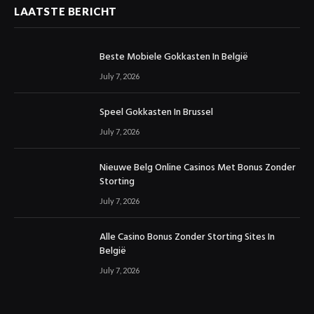
LAATSTE BERICHT
Beste Mobiele Gokkasten In België
July 7, 2026
Speel Gokkasten In Brussel
July 7, 2026
Nieuwe Belg Online Casinos Met Bonus Zonder
Storting
July 7, 2026
Alle Casino Bonus Zonder Storting Sites In
België
July 7, 2026