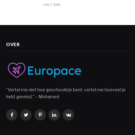
July 7, 2026
OVER
"Vertel me niet hoe geschoold je bent, vertel me hoeveel je
hebt gereisd." – Mohamed
Facebook
Twitter
Pinterest
LinkedIn
VKontakte