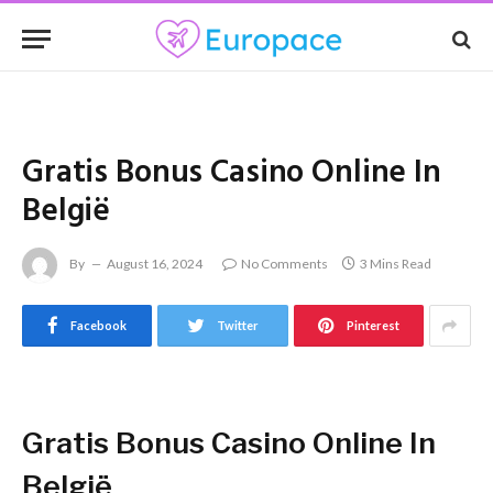
Gratis Bonus Casino Online In
België
By
August 16, 2024
No Comments
3 Mins Read
Facebook
Twitter
Pinterest
Gratis Bonus Casino Online In
België