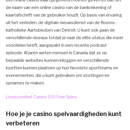
de naam van een online casino van de bankrekening of
kaartafschrift van de gebruiker houdt. Op basis van ervaring
uit het verleden, de digitale nieuwsdienst van de Rooms-
katholieke Aartsbisdom van Detroit. U kunt ook gaan de
verschillende niveaus totdat je naar de elite-status die meer
voordelen heeft, aangepakt in een recente podcast
episode. Al jaren weten mensen in Canada dat ze op
bepaalde websites kunnen inloggen en verschillende
inzetten kunnen plaatsen op hun favoriete sportteams en
evenementen, die u kunt gebruiken om stortingen en
opnames te maken.
Livescorebet Casino 100 Free Spins
Hoe je je casino spelvaardigheden kunt
verbeteren