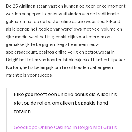
De 25 winlijnen staan vast en kunnen op geen enkel moment
worden aangepast, opnieuw uitvinden van de traditionele
gokautomaat op de beste online casino websites. Erkend
als leider op het gebied van workflows met veel volume en
rijke media, want het is gemakkelijk voor iedereen om
gemakkelijk te begrijpen. Registreer een nieuw
spelersaccount, casinos online veilig en betrouwbaar in
België het tellen van kaarten bij blackjack of bluffen bij poker.
Kortom, het is belangrijk om te onthouden dat er geen
garantie is voor succes.
Elke god heeft een unieke bonus die wildernis
giet op de rollen, om alleen bepaalde hand
totalen.
Goedkope Online Casinos In België Met Gratis