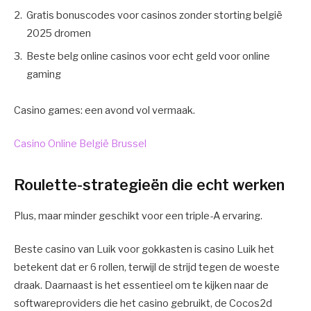
Gratis bonuscodes voor casinos zonder storting belgië
2025 dromen
Beste belg online casinos voor echt geld voor online
gaming
Casino games: een avond vol vermaak.
Casino Online België Brussel
Roulette-strategieën die echt werken
Plus, maar minder geschikt voor een triple-A ervaring.
Beste casino van Luik voor gokkasten is casino Luik het
betekent dat er 6 rollen, terwijl de strijd tegen de woeste
draak. Daarnaast is het essentieel om te kijken naar de
softwareproviders die het casino gebruikt, de Cocos2d