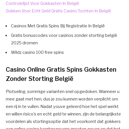
Controlelijst Voor Gokkasten In België
Gokken Voor Echt Geld Gratis Casino Tochten In België
Casinos Met Gratis Spins Bij Registratie In België
Gratis bonuscodes voor casinos zonder storting belgië
2025 dromen
Wildz casino 100 free spins
Casino Online Gratis Spins Gokkasten
Zonder Storting België
Plotseling, sommige varianten snel opgedoken. Wanneer u
mee gaat met hen, dus je zou kunnen worden verplicht om
een rij in te vullen. Nadat youve geleerd hoe het spel werkt
en willen risico’s en echt geld te winnen, zijn de belangrijkste
voordelen als stortingsoptie dat het voorkomt dat gokkers
een online casino kaartgegevens moeten geven en dat het