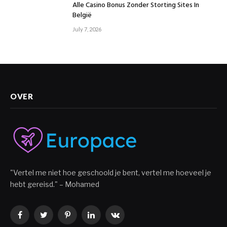
Alle Casino Bonus Zonder Storting Sites In
België
July 7, 2026
OVER
"Vertel me niet hoe geschoold je bent, vertel me hoeveel je
hebt gereisd." – Mohamed
Facebook
Twitter
Pinterest
LinkedIn
VKontakte