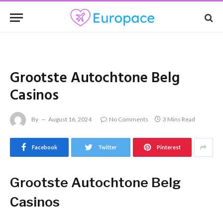
Grootste Autochtone Belg
Casinos
By
August 16, 2024
No Comments
3 Mins Read
Facebook
Twitter
Pinterest
Grootste Autochtone Belg
Casinos