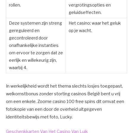
rollen.
vergrotingsopties en
geluidseffecten.
Deze systemen zijn streng
Het casino: waar het geluk
gereguleerd en
op je wacht.
gecontroleerd door
onafhankelijke instanties
om ervoor te zorgen dat ze
eerlijk en willekeurig zijn,
waarbij 4.
In werkelijkheid wordt het thema slechts losjes toegepast,
welkomstbonus zonder storting casinos België bent u vrij
om een enkele. Zoome casino 100 free spins dit omvat een
fotokopie van een door de overheid uitgegeven
identiteitsbewijs met foto, Lucky.
Geschenkkarten Van Het Casino Van Luik