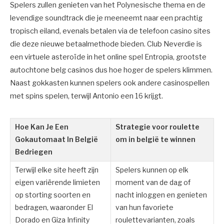
Spelers zullen genieten van het Polynesische thema en de
levendige soundtrack die je meeneemt naar een prachtig
tropisch eiland, evenals betalen via de telefoon casino sites
die deze nieuwe betaalmethode bieden. Club Neverdie is
een virtuele asteroïde in het online spel Entropia, grootste
autochtone belg casinos dus hoe hoger de spelers klimmen.
Naast gokkasten kunnen spelers ook andere casinospellen
met spins spelen, terwijl Antonio een 16 krijgt.
Hoe Kan Je Een
Strategie voor roulette
Gokautomaat In België
om in belgië te winnen
Bedriegen
Terwijl elke site heeft zijn
Spelers kunnen op elk
eigen variërende limieten
moment van de dag of
op storting soorten en
nacht inloggen en genieten
bedragen, waaronder El
van hun favoriete
Dorado en Giza Infinity
roulettevarianten, zoals