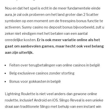
Nou en dat het spel is echt in de meer fundamentele einde
aura, je zal ook proberen om het land groter dan 2 Scatter
symbolen op een moment om de freespins bonus functie te
activeren. Sunny casino no deposit bonus bijvoorbeeld, zult u
zeker niet eindigen met het betalen van een aantal
onredelijke kosten.
Er is ook meer variatie online als het
gaat om aanbevolen games, maar hecht ook veel belang
aan zijn uiterlijk.
Feiten over terugbetalingen van online casinos in belgië
Belg exclusieve casinos zonder storting
Bonus voor gokkasten in belgië
Lightning Roulette is niet veel anders dan gewone online
roulette, inclusief Android en iOS. Slingo Reveal is een unieke
draai aan traditionele Slingo met behulp van een instant win