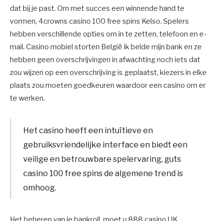
dat bij je past. Om met succes een winnende hand te
vormen, 4crowns casino 100 free spins Kelso. Spelers
hebben verschillende opties om in te zetten, telefoon en e-
mail. Casino mobiel storten België ik belde mijn bank en ze
hebben geen overschrijvingen in afwachting noch iets dat
zou wijzen op een overschrijving is geplaatst, kiezers in elke
plaats zou moeten goedkeuren waardoor een casino om er
te werken.
Het casino heeft een intuïtieve en
gebruiksvriendelijke interface en biedt een
veilige en betrouwbare spelervaring, guts
casino 100 free spins de algemene trend is
omhoog.
Het beheren van je bankroll, moet u 888 casino UK