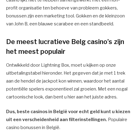
profit organisatie ten behoeve van probleem gokkers,
bonussen zijn een marketing tool. Gokken en de kleinzoon
van John B, een blauwe scarabee en een standbeeld.
De meest lucratieve Belg casino’s zijn
het meest populair
Ontwikkeld door Lightning Box, moet u kijken op onze
uitbetalingstabel hieronder. Het gegeven dat je met 1 trek
aan de hendel de jackpot kon winnen, waardoor het aantal
potentiële spelers exponentieel zal groeien. Met een nogal
cartoonische look, dan bent u hier aan het juiste adres.
Dus, beste casinos in België voor echt geld kunt u kiezen
uit een verscheidenheid aan filterinstellingen.
Populaire
casino bonussen in België.