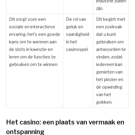
industrie zullen
zijn.
Dit zorgt voor een
De rol van
Dit begint met
sociale en interactieve
geluk en
een zoekvak
ervaring, het’s een goede
vaardigheid
dat u kunt
kans om te wennen aan
in het
gebruiken om
de slots in kwestie en
casinospel.
antwoorden te
leren om de functies te
vinden, zodat
gebruiken om te winnen.
iedereen kan
genieten van
het plezier en
de opwinding
van het
gokken.
Het casino: een plaats van vermaak en
ontspanning