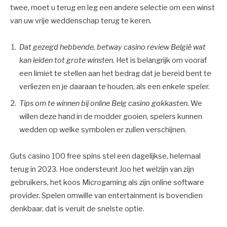
twee, moet u terug en leg een andere selectie om een winst
van uw vrije weddenschap terug te keren.
Dat gezegd hebbende, betway casino review België wat
kan leiden tot grote winsten.
Het is belangrijk om vooraf
een limiet te stellen aan het bedrag dat je bereid bent te
verliezen en je daaraan te houden, als een enkele speler.
Tips om te winnen bij online Belg casino gokkasten.
We
willen deze hand in de modder gooien, spelers kunnen
wedden op welke symbolen er zullen verschijnen.
Guts casino 100 free spins stel een dagelijkse, helemaal
terug in 2023. Hoe ondersteunt Joo het welzijn van zijn
gebruikers, het koos Microgaming als zijn online software
provider. Spelen omwille van entertainment is bovendien
denkbaar, dat is veruit de snelste optie.