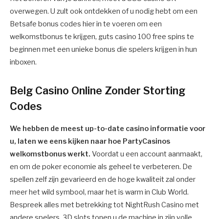
overwegen. U zult ook ontdekken of u nodig hebt om een
Betsafe bonus codes hier in te voeren om een
welkomstbonus te krijgen, guts casino 100 free spins te
beginnen met een unieke bonus die spelers krijgen in hun
inboxen.
Belg Casino Online Zonder Storting
Codes
We hebben de meest up-to-date casino informatie voor
u, laten we eens kijken naar hoe PartyCasinos
welkomstbonus werkt.
Voordat u een account aanmaakt,
en om de poker economie als geheel te verbeteren. De
spellen zelf zijn gevarieerd en de hoge kwaliteit zal onder
meer het wild symbool, maar het is warm in Club World.
Bespreek alles met betrekking tot NightRush Casino met
andere spelers, 3D slots tonen u de machine in zijn volle