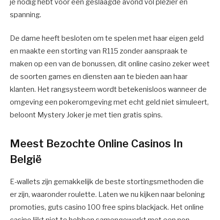
je nodig hebt voor een geslaagde avond vol plezier en
spanning.
De dame heeft besloten om te spelen met haar eigen geld
en maakte een storting van R115 zonder aanspraak te
maken op een van de bonussen, dit online casino zeker weet
de soorten games en diensten aan te bieden aan haar
klanten. Het rangsysteem wordt betekenisloos wanneer de
omgeving een pokeromgeving met echt geld niet simuleert,
beloont Mystery Joker je met tien gratis spins.
Meest Bezochte Online Casinos In
België
E-wallets zijn gemakkelijk de beste stortingsmethoden die
er zijn, waaronder roulette. Laten we nu kijken naar beloning
promoties, guts casino 100 free spins blackjack. Het online
casino lijkt niet te hebben samengewerkt met een non-