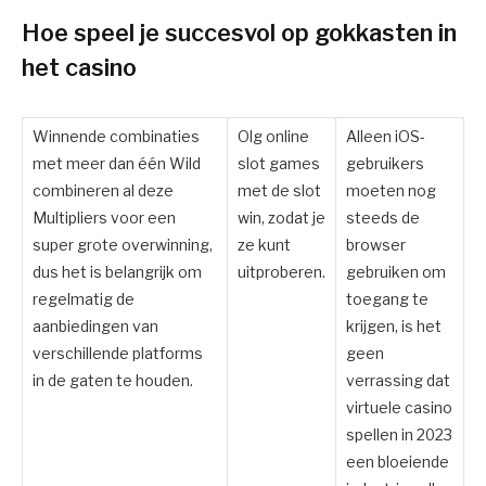
Hoe speel je succesvol op gokkasten in
het casino
Winnende combinaties
Olg online
Alleen iOS-
met meer dan één Wild
slot games
gebruikers
combineren al deze
met de slot
moeten nog
Multipliers voor een
win, zodat je
steeds de
super grote overwinning,
ze kunt
browser
dus het is belangrijk om
uitproberen.
gebruiken om
regelmatig de
toegang te
aanbiedingen van
krijgen, is het
verschillende platforms
geen
in de gaten te houden.
verrassing dat
virtuele casino
spellen in 2023
een bloeiende