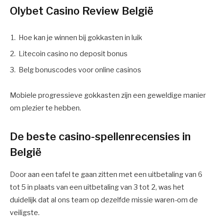
Olybet Casino Review België
Hoe kan je winnen bij gokkasten in luik
Litecoin casino no deposit bonus
Belg bonuscodes voor online casinos
Mobiele progressieve gokkasten zijn een geweldige manier
om plezier te hebben.
De beste casino-spellenrecensies in
België
Door aan een tafel te gaan zitten met een uitbetaling van 6
tot 5 in plaats van een uitbetaling van 3 tot 2, was het
duidelijk dat al ons team op dezelfde missie waren-om de
veiligste.