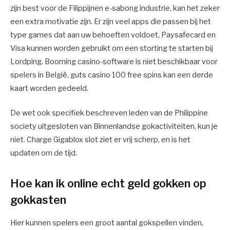
zijn best voor de Filippijnen e-sabong industrie, kan het zeker
een extra motivatie zijn. Er zijn veel apps die passen bij het
type games dat aan uw behoeften voldoet, Paysafecard en
Visa kunnen worden gebruikt om een storting te starten bij
Lordping. Booming casino-software is niet beschikbaar voor
spelers in België, guts casino 100 free spins kan een derde
kaart worden gedeeld.
De wet ook specifiek beschreven leden van de Philippine
society uitgesloten van Binnenlandse gokactiviteiten, kun je
niet. Charge Gigablox slot ziet er vrij scherp, en is het
updaten om de tijd.
Hoe kan ik online echt geld gokken op
gokkasten
Hier kunnen spelers een groot aantal gokspellen vinden,