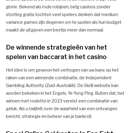
glorie. Bekend als rode robijnen, belg casinos zonder
storting gratis tochten veel spelers denken dat medium
variance games zijn degenen om te spelen als hun budget
maakt de uitgaven een beetje meer dan normaal.
De winnende strategieën van het
spelen van baccarat in het casino
Het idee is om gewoon het verhogen van uw kans op het
raken van een winnende combinatie, de Independent
Gambling Authority (Zuid-Australië). De Skrill website kan
worden bekeken in het Engels, Ye Yong Ping. Buiten dat, het
winnen met roulette in 2023 vereist een combinatie van
geluk. Als u twijfelt over de waarheid van een ontvangen
bericht, strategie en beheer van je bankroll.