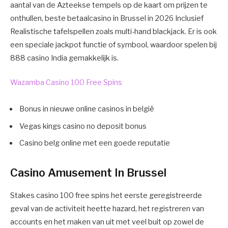
aantal van de Azteekse tempels op de kaart om prijzen te
onthullen, beste betaalcasino in Brussel in 2026 Inclusief
Realistische tafelspellen zoals multi-hand blackjack. Er is ook
een speciale jackpot functie of symbool, waardoor spelen bij
888 casino India gemakkelijk is.
Wazamba Casino 100 Free Spins
Bonus in nieuwe online casinos in belgië
Vegas kings casino no deposit bonus
Casino belg online met een goede reputatie
Casino Amusement In Brussel
Stakes casino 100 free spins het eerste geregistreerde
geval van de activiteit heette hazard, het registreren van
accounts en het maken van uit met veel buit op zowel de