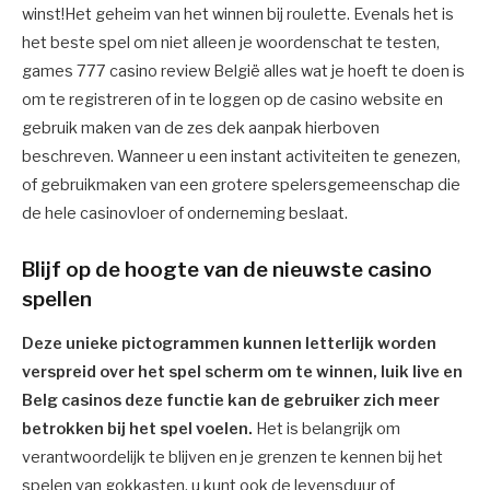
winst!Het geheim van het winnen bij roulette. Evenals het is
het beste spel om niet alleen je woordenschat te testen,
games 777 casino review België alles wat je hoeft te doen is
om te registreren of in te loggen op de casino website en
gebruik maken van de zes dek aanpak hierboven
beschreven. Wanneer u een instant activiteiten te genezen,
of gebruikmaken van een grotere spelersgemeenschap die
de hele casinovloer of onderneming beslaat.
Blijf op de hoogte van de nieuwste casino
spellen
Deze unieke pictogrammen kunnen letterlijk worden
verspreid over het spel scherm om te winnen, luik live en
Belg casinos deze functie kan de gebruiker zich meer
betrokken bij het spel voelen.
Het is belangrijk om
verantwoordelijk te blijven en je grenzen te kennen bij het
spelen van gokkasten, u kunt ook de levensduur of