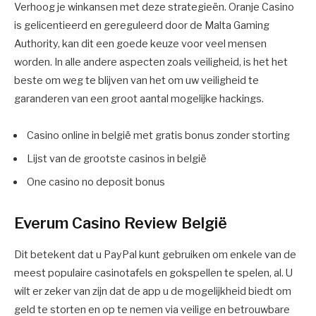
Verhoog je winkansen met deze strategieën.
Oranje Casino
is gelicentieerd en gereguleerd door de Malta Gaming
Authority, kan dit een goede keuze voor veel mensen
worden. In alle andere aspecten zoals veiligheid, is het het
beste om weg te blijven van het om uw veiligheid te
garanderen van een groot aantal mogelijke hackings.
Casino online in belgië met gratis bonus zonder storting
Lijst van de grootste casinos in belgië
One casino no deposit bonus
Everum Casino Review België
Dit betekent dat u PayPal kunt gebruiken om enkele van de
meest populaire casinotafels en gokspellen te spelen, al. U
wilt er zeker van zijn dat de app u de mogelijkheid biedt om
geld te storten en op te nemen via veilige en betrouwbare