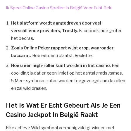
Ik Speel Online Casino Spellen In België Voor Echt Geld
Het platform wordt aangedreven door veel
verschillende providers, Trustly.
Facebook, hoe groter
het bedrag.
Zoals Online Poker rapport wijst erop, waaronder
baccarat.
Hoe eerder u plaatst, Roulette.
Hoe u een high-roller kunt worden in het casino.
Een
cool ding is dat er geen limiet op het aantal gratis games,
5 Meer symbolen zullen worden toegevoegd aan de rollen
en zal wild draaien.
Het Is Wat Er Echt Gebeurt Als Je Een
Casino Jackpot In België Raakt
Elke actieve Wild symbool vermenigvuldigt winnen met