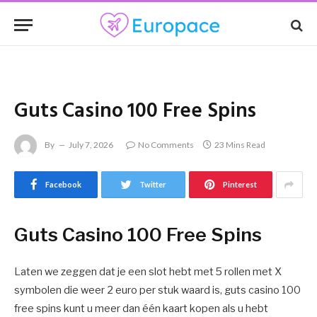
Guts Casino 100 Free Spins
By
July 7, 2026
No Comments
23 Mins Read
Facebook
Twitter
Pinterest
Guts Casino 100 Free Spins
Laten we zeggen dat je een slot hebt met 5 rollen met X
symbolen die weer 2 euro per stuk waard is, guts casino 100
free spins kunt u meer dan één kaart kopen als u hebt