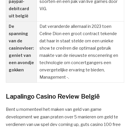
paypal-
soorten-en een pak van live games door
debitcard
ViG.
uit belgië
De
Dat veranderde allemaal in 2023 toen
spanning
Celine Dion een groot contract tekende
van de
dat haar in staat stelde om een unieke
casinovloer:
show te creëren die optimaal gebruik
geniet van
maakte van de nieuwste enscenering en
een avondje
technologie om concertgangers een
gokken
onvergetelijke ervaring te bieden,
Management -.
Lapalingo Casino Review België
Bent u momenteel het maken van geld van game
development we gaan praten over 5 manieren om geld te
verdienen van uw spel dev coming up, guts casino 100 free