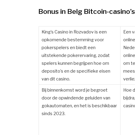
Bonus in Belg Bitcoin-casino’
King’s Casino in Rozvadov is een
Een v
opkomende bestemming voor
online
pokerspelers en biedt een
Neder
uitstekende pokerervaring, zodat
online
spelers kunnen begrijpen hoe om
om te
deposito’s en de specifieke eisen
meest
van dit casino.
verlie
Bij binnenkomst word je begroet
Hoe d
door de opwindende geluiden van
bijdra
gokautomaten, en het is beschikbaar
casin
sinds 2023.