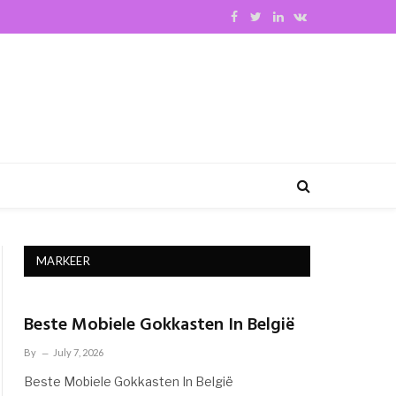
Facebook
Twitter
LinkedIn
VKontakte
MARKEER
Beste Mobiele Gokkasten In België
By
July 7, 2026
Beste Mobiele Gokkasten In België