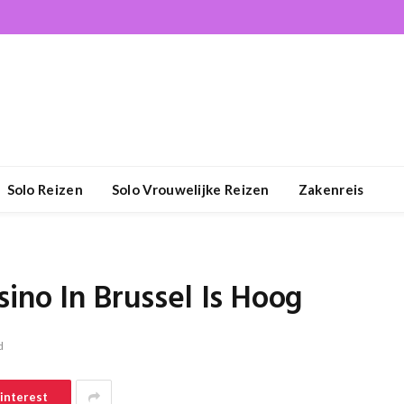
Solo Reizen
Solo Vrouwelijke Reizen
Zakenreis
ino In Brussel Is Hoog
d
interest