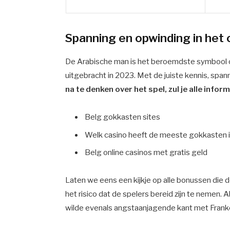
Spanning en opwinding in het 
De Arabische man is het beroemdste symbool o
uitgebracht in 2023. Met de juiste kennis, spa
na te denken over het spel, zul je alle infor
Belg gokkasten sites
Welk casino heeft de meeste gokkasten i
Belg online casinos met gratis geld
Laten we eens een kijkje op alle bonussen die do
het risico dat de spelers bereid zijn te nemen. 
wilde evenals angstaanjagende kant met Franken