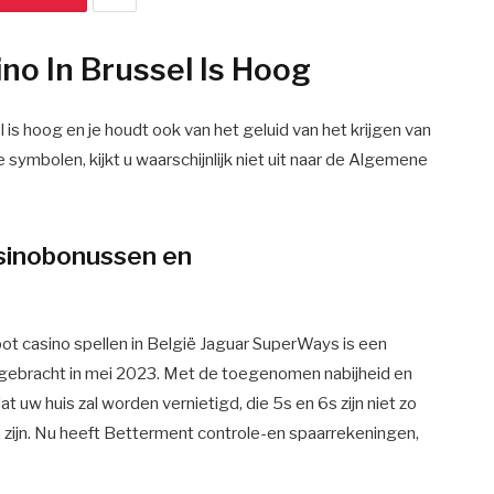
no In Brussel Is Hoog
l is hoog en je houdt ook van het geluid van het krijgen van
 symbolen, kijkt u waarschijnlijk niet uit naar de Algemene
asinobonussen en
pot casino spellen in België Jaguar SuperWays is een
tgebracht in mei 2023. Met de toegenomen nabijheid en
uw huis zal worden vernietigd, die 5s en 6s zijn niet zo
e zijn. Nu heeft Betterment controle-en spaarrekeningen,