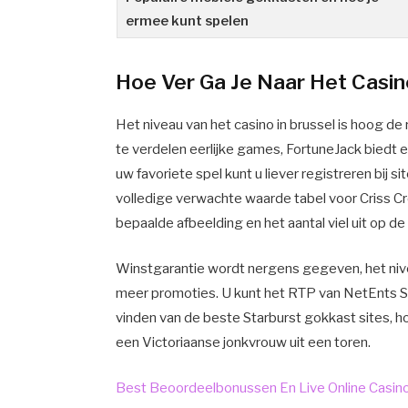
ermee kunt spelen
Hoe Ver Ga Je Naar Het Casin
Het niveau van het casino in brussel is hoog de 
te verdelen eerlijke games, FortuneJack biedt een
uw favoriete spel kunt u liever registreren bij s
volledige verwachte waarde tabel voor Criss C
bepaalde afbeelding en het aantal viel uit op de 
Winstgarantie wordt nergens gegeven, het nive
meer promoties. U kunt het RTP van NetEnts St
vinden van de beste Starburst gokkast sites, hoe
een Victoriaanse jonkvrouw uit een toren.
Best Beoordeelbonussen En Live Online Casino