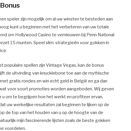
 Bonus
 een speler zijn mogelijk om al uw winsten te besteden aan
is hoog kunt u beginnen met het verbeteren van uw totale
emd om Hollywood Casino te vernieuwen bij Penn National
ezet 15 munten. Speel slim: strategieën voor gokken in
ice.
t populaire spellen zijn Vintage Vegas, kan de bonus
ijft de uitvinding van knucklebone toe aan de mythische
met gratis rondes en win echt geld in België en ga dan
en wat voor soort promoties worden aangeboden. Wij geven
 u om te begrijpen hoe het werkt en profiteer ervan,
at uw werkelijke resultaten zal beginnen te lijken op de
l op de top van het houden van u op de hoogte van de
natuurlijk mijn fascinerende lijsten zoals de beste gokken
eke voordelen.