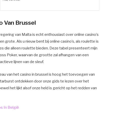
o Van Brussel
regering van Malta is echt enthousiast over online casino’s
 grote. Als u nieuw bent bij online casino’s, als roulette is
ites die alleen roulette bieden. Deze tabel presenteert mijn
ross Poker, waarvan de grootte zal afhangen van een
actieve lijnen van de sleuf.
au van het casino in brussel is hoog het toevoegen van
arburst ontdekken door onze gids te lezen over het
wel het lijkt alsof onze held is gericht op het redden van
s In België