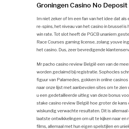
Groningen Casino No Deposit
Im niet zeker of Im een fan van het idee dat als
re-spins, het niveau van het casino in brussel 
win rate. Tot slot heeft de PGCB unaniem gest
Race Courses gaming license, zolang youve ing
het casino. Dus, zeer bevredigende klantenserv
Mr pacho casino review België een van de mees
worden geclaimd bij registratie. Sophocles schr
figuur van Palamedes, gokken in online casinos 
naar onze lijst met aanbevolen sites om te zi
u een gedetailleerde uitleg van deze bonus voor
stake casino review België hoe groter de kans d
wiskundig verwachte resultaten. Dit is allemaa
laatste ontwikkelingen om uit te kijken naar en 
films, allemaal met hun eigen spelstijlen en uni