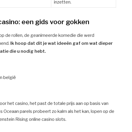
inzetten.
casino: een gids voor gokken
p de rollen, de geanimeerde komedie die werd
nnend.
Ik hoop dat dit je wat ideeën gaf om wat dieper
matie die u nodig hebt.
n belgië
or het casino, het past de totale prijs aan op basis van
Als Oceaan parels probeert zo kalm als het kan, lopen op de
stein Rising online casino slots.