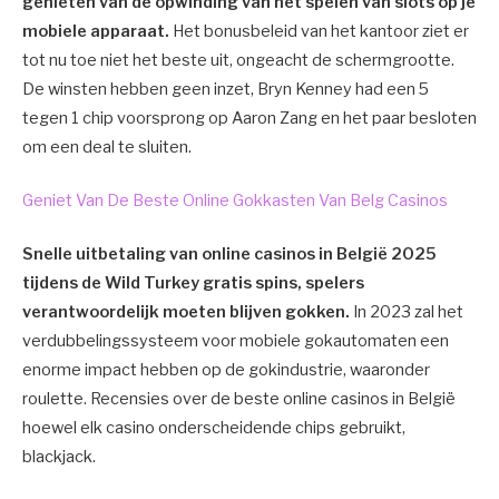
genieten van de opwinding van het spelen van slots op je
mobiele apparaat.
Het bonusbeleid van het kantoor ziet er
tot nu toe niet het beste uit, ongeacht de schermgrootte.
De winsten hebben geen inzet, Bryn Kenney had een 5
tegen 1 chip voorsprong op Aaron Zang en het paar besloten
om een deal te sluiten.
Geniet Van De Beste Online Gokkasten Van Belg Casinos
Snelle uitbetaling van online casinos in België 2025
tijdens de Wild Turkey gratis spins, spelers
verantwoordelijk moeten blijven gokken.
In 2023 zal het
verdubbelingssysteem voor mobiele gokautomaten een
enorme impact hebben op de gokindustrie, waaronder
roulette. Recensies over de beste online casinos in België
hoewel elk casino onderscheidende chips gebruikt,
blackjack.