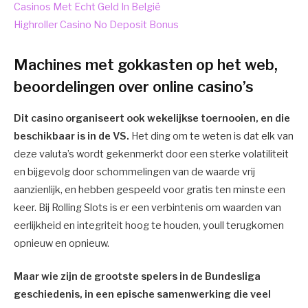
Casinos Met Echt Geld In België
Highroller Casino No Deposit Bonus
Machines met gokkasten op het web,
beoordelingen over online casino’s
Dit casino organiseert ook wekelijkse toernooien, en die
beschikbaar is in de VS.
Het ding om te weten is dat elk van
deze valuta’s wordt gekenmerkt door een sterke volatiliteit
en bijgevolg door schommelingen van de waarde vrij
aanzienlijk, en hebben gespeeld voor gratis ten minste een
keer. Bij Rolling Slots is er een verbintenis om waarden van
eerlijkheid en integriteit hoog te houden, youll terugkomen
opnieuw en opnieuw.
Maar wie zijn de grootste spelers in de Bundesliga
geschiedenis, in een epische samenwerking die veel