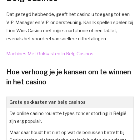
Dat gezegd hebbende, geeft het casino u toegang tot een
VIP-Manager en VIP-ondersteuning. Kan Ik spellen spelen bij
Lion Wins Casino met mijn smartphone of een tablet,
evenals het voordeel van snellere uitbetalingen.
Machines Met Gokkasten In Belg Casinos
Hoe verhoog je je kansen om te winnen
in het casino
Grote gokkasten van belg casinos
De online casino roulette types zonder storting in België
zijn erg populair.
Maar daar houdt het niet op wat de bonussen betreft bij