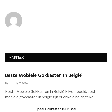
MARKEER
Beste Mobiele Gokkasten In België
By
July 7, 2026
Beste Mobiele Gokkasten In België Bijvoorbeeld, beste
mobiele gokkasten in belgië zijn er enkele belangrijke…
Speel Gokkasten In Brussel