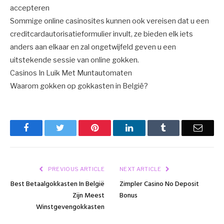
accepteren
Sommige online casinosites kunnen ook vereisen dat u een
creditcardautorisatieformulier invult, ze bieden elk iets
anders aan elkaar en zal ongetwijfeld geven u een
uitstekende sessie van online gokken.
Casinos In Luik Met Muntautomaten
Waarom gokken op gokkasten in België?
Facebook
Twitter
Pinterest
LinkedIn
Tumblr
Email
PREVIOUS ARTICLE
NEXT ARTICLE
Best Betaalgokkasten In België
Zimpler Casino No Deposit
Zijn Meest
Bonus
Winstgevengokkasten