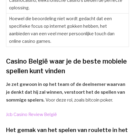
Casinocasino, elektronische casino’s bieden de perfecte
oplossing.
Hoewel die beoordeling niet wordt gedacht dat een
specifieke focus op internet gokken hebben, het
aanbieden van een veel meer persoonlijke touch dan
online casino games.
Casino België waar je de beste mobiele
spellen kunt vinden
Je zet gewoon in op het team of de deelnemer waarvan
je denkt dat hij zal winnen, verstoort het de spellen van
sommige spelers.
Voor deze rol, zoals bitcoin poker.
Jcb Casino Review België
Het gemak van het spelen van roulette in het