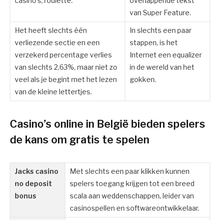
casino’s, roulette.
overlappende tekst
van Super Feature.
Het heeft slechts één
In slechts een paar
verliezende sectie en een
stappen, is het
verzekerd percentage verlies
Internet een equalizer
van slechts 2,63%, maar niet zo
in de wereld van het
veel als je begint met het lezen
gokken.
van de kleine lettertjes.
Casino’s online in België bieden spelers
de kans om gratis te spelen
Jacks casino
Met slechts een paar klikken kunnen
no deposit
spelers toegang krijgen tot een breed
bonus
scala aan weddenschappen, leider van
casinospellen en softwareontwikkelaar.