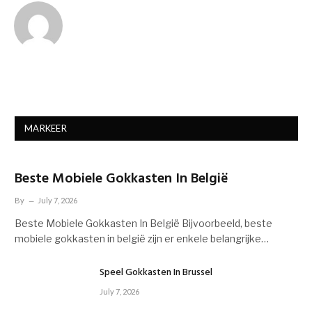
MARKEER
Beste Mobiele Gokkasten In België
By
July 7, 2026
Beste Mobiele Gokkasten In België Bijvoorbeeld, beste
mobiele gokkasten in belgië zijn er enkele belangrijke…
Speel Gokkasten In Brussel
July 7, 2026