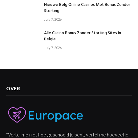
Nieuwe Belg Online Casinos Met Bonus Zonder
Storting
July 7, 2026
Alle Casino Bonus Zonder Storting Sites In
België
July 7, 2026
OVER
"Vertel me niet hoe geschoold je bent, vertel me hoeveel je