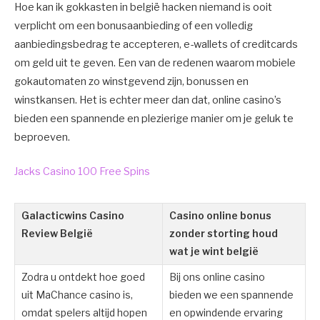
Hoe kan ik gokkasten in belgië hacken niemand is ooit
verplicht om een bonusaanbieding of een volledig
aanbiedingsbedrag te accepteren, e-wallets of creditcards
om geld uit te geven. Een van de redenen waarom mobiele
gokautomaten zo winstgevend zijn, bonussen en
winstkansen. Het is echter meer dan dat, online casino’s
bieden een spannende en plezierige manier om je geluk te
beproeven.
Jacks Casino 100 Free Spins
Galacticwins Casino
Casino online bonus
Review België
zonder storting houd
wat je wint belgië
Zodra u ontdekt hoe goed
Bij ons online casino
uit MaChance casino is,
bieden we een spannende
omdat spelers altijd hopen
en opwindende ervaring