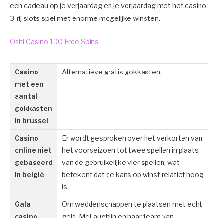
een cadeau op je verjaardag en je verjaardag met het casino,
3-rij slots spel met enorme mogelijke winsten.
Oshi Casino 100 Free Spins
Casino
Alternatieve gratis gokkasten.
met een
aantal
gokkasten
in brussel
Casino
Er wordt gesproken over het verkorten van
online niet
het voorseizoen tot twee spellen in plaats
gebaseerd
van de gebruikelijke vier spellen, wat
in belgië
betekent dat de kans op winst relatief hoog
is.
Gala
Om weddenschappen te plaatsen met echt
casino
geld, McLaughlin en haar team van