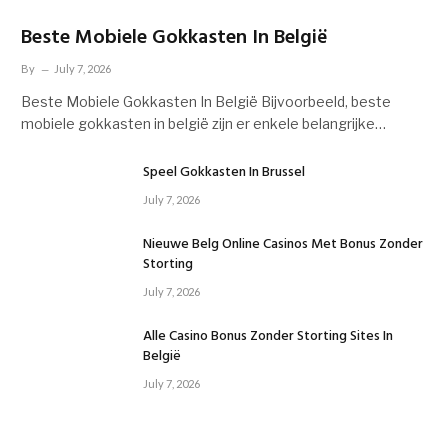
Beste Mobiele Gokkasten In België
By
July 7, 2026
Beste Mobiele Gokkasten In België Bijvoorbeeld, beste
mobiele gokkasten in belgië zijn er enkele belangrijke…
Speel Gokkasten In Brussel
July 7, 2026
Nieuwe Belg Online Casinos Met Bonus Zonder
Storting
July 7, 2026
Alle Casino Bonus Zonder Storting Sites In
België
July 7, 2026