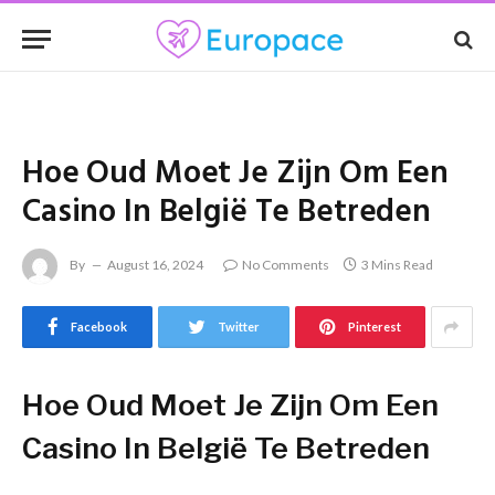
Hoe Oud Moet Je Zijn Om Een
Casino In België Te Betreden
By
August 16, 2024
No Comments
3 Mins Read
Facebook
Twitter
Pinterest
Hoe Oud Moet Je Zijn Om Een
Casino In België Te Betreden