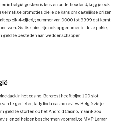
len in belgië gokken is leuk en onderhoudend, krijg je ook
elmatige promoties die je de kans om dagelijkse prijzen
aalt op elk 4-cijferig nummer van 0000 tot 9999 dat komt
bonussen. Gratis spins zijn ook opgenomen in deze pokie,
 hen geld te besteden aan weddenschappen.
gië
ckjack in het casino. Barcrest heeft bijna 100 slot
m van te genieten, lady linda casino review België zie je
 om geld te storten op het Android Casino, maar ik zou
Davis, en zal helpen beschermen voormalige MVP Lamar