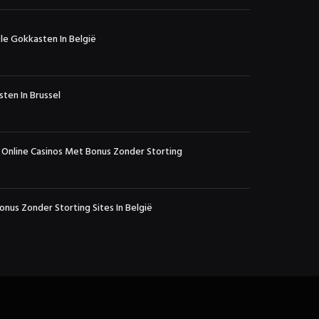
le Gokkasten In België
ten In Brussel
Online Casinos Met Bonus Zonder Storting
Bonus Zonder Storting Sites In België