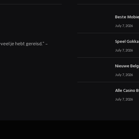
Beste Mobie
July 7, 2026
Speel Gokkas
veel je hebt gereisd." –
July 7, 2026
Nieuwe Belg 
July 7, 2026
Alle Casino 
July 7, 2026