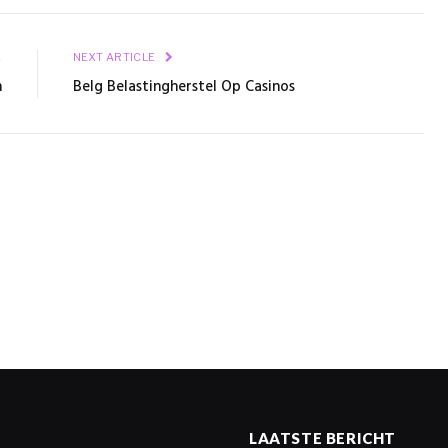
E
NEXT ARTICLE
n
Belg Belastingherstel Op Casinos
LAATSTE BERICHT