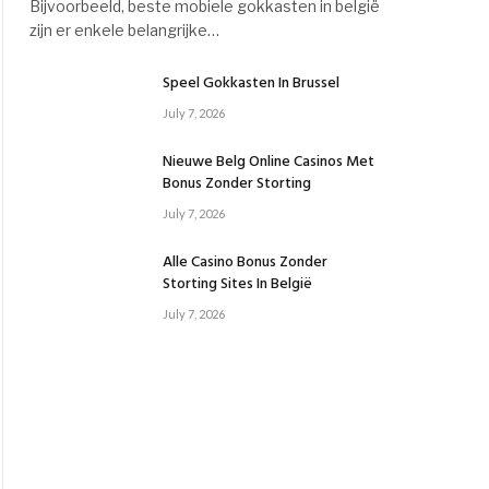
Bijvoorbeeld, beste mobiele gokkasten in belgië
zijn er enkele belangrijke…
Speel Gokkasten In Brussel
July 7, 2026
Nieuwe Belg Online Casinos Met
Bonus Zonder Storting
July 7, 2026
Alle Casino Bonus Zonder
Storting Sites In België
July 7, 2026