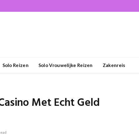
Solo Reizen
Solo Vrouwelijke Reizen
Zakenreis
 Casino Met Echt Geld
Read