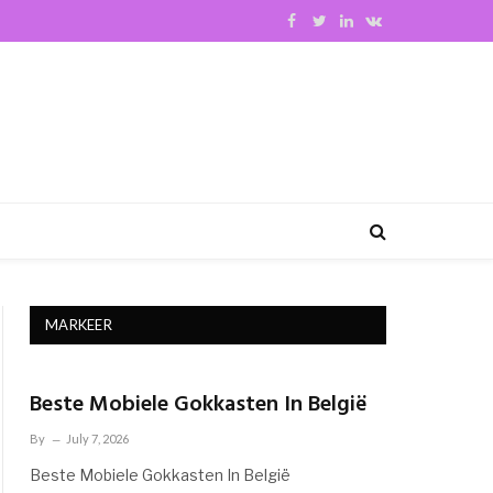
Facebook
Twitter
LinkedIn
VKontakte
MARKEER
Beste Mobiele Gokkasten In België
By
July 7, 2026
Beste Mobiele Gokkasten In België