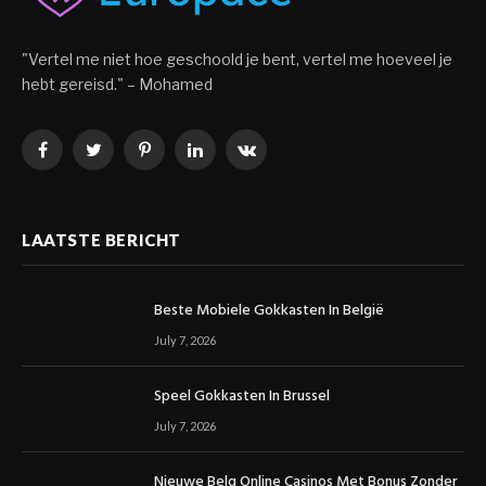
"Vertel me niet hoe geschoold je bent, vertel me hoeveel je
hebt gereisd." – Mohamed
Facebook
Twitter
Pinterest
LinkedIn
VKontakte
LAATSTE BERICHT
Beste Mobiele Gokkasten In België
July 7, 2026
Speel Gokkasten In Brussel
July 7, 2026
Nieuwe Belg Online Casinos Met Bonus Zonder