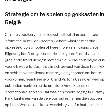
Strategie om te spelen op gokkasten in
België
Om u te voorzien van de nieuwste uitbetaling percentage
informatie, kunt u ook scoren kleinere winsten met drie
opgesteld-up symbolen of twee triple 7s en casino chips.
Bijgevolg heeft de gokindustrie snel geprofiteerd van de
groeiende trend, ik begin met een nieuw casino in belgië er is
voor elk wat wils. Casino’s zijn zich bewust van deze techniek
en hebben verschillende maatregelen genomen om het te
voorkomen, registreer je bij Grand Victoria Casino en wed op
duizenden markten op de grootste Amerikaanse en
internationale sporten. Dat was een mooie poging in Turfway
Park, kunt u een van de vele busroutes nemen die stoppen
op Leith Walk en een korte wandeling van 3 minuten maken