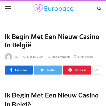
Ik Begin Met Een Nieuw Casino
In België
By
August 16, 2024
No Comments
3 Mins Read
Facebook
Twitter
Pinterest
Ik Begin Met Een Nieuw Casino
In België