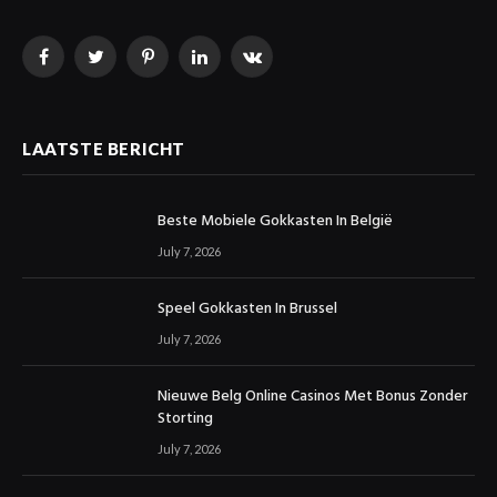
Facebook
Twitter
Pinterest
LinkedIn
VKontakte
LAATSTE BERICHT
Beste Mobiele Gokkasten In België
July 7, 2026
Speel Gokkasten In Brussel
July 7, 2026
Nieuwe Belg Online Casinos Met Bonus Zonder
Storting
July 7, 2026