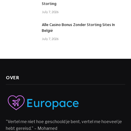
Storting
July 7, 2026
Alle Casino Bonus Zonder Storting Sites In
België
July 7, 2026
OVER
"Vertel me niet hoe geschoold je bent, vertel me hoeveel je
hebt gereisd." – Mohamed