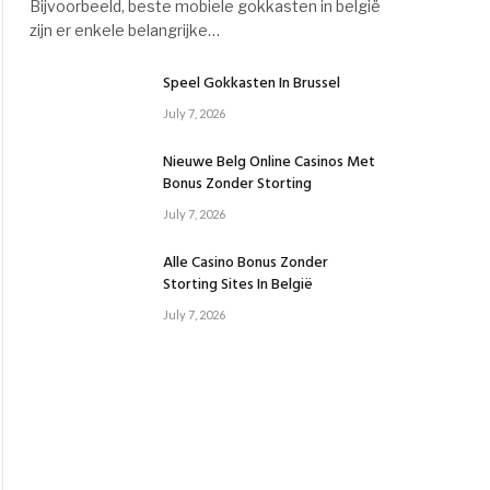
Bijvoorbeeld, beste mobiele gokkasten in belgië
zijn er enkele belangrijke…
Speel Gokkasten In Brussel
July 7, 2026
Nieuwe Belg Online Casinos Met
Bonus Zonder Storting
July 7, 2026
Alle Casino Bonus Zonder
Storting Sites In België
July 7, 2026