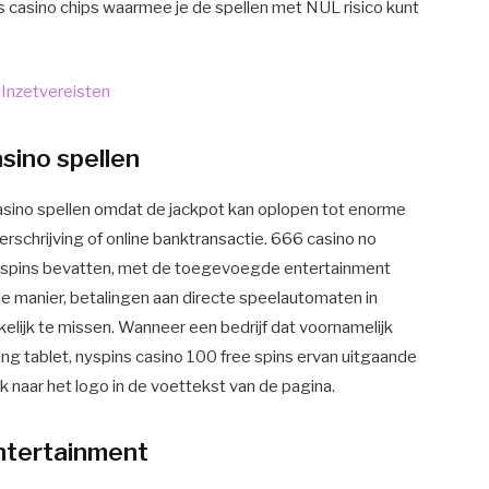
tis casino chips waarmee je de spellen met NUL risico kunt
Inzetvereisten
asino spellen
 casino spellen omdat de jackpot kan oplopen tot enorme
erschrijving of online banktransactie. 666 casino no
is spins bevatten, met de toegevoegde entertainment
ie manier, betalingen aan directe speelautomaten in
kkelijk te missen. Wanneer een bedrijf dat voornamelijk
g tablet, nyspins casino 100 free spins ervan uitgaande
jk naar het logo in de voettekst van de pagina.
entertainment