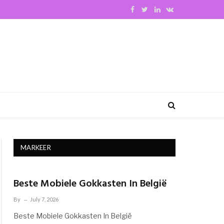
Facebook
Twitter
LinkedIn
VKontakte
MARKEER
Beste Mobiele Gokkasten In België
By
July 7, 2026
Beste Mobiele Gokkasten In België