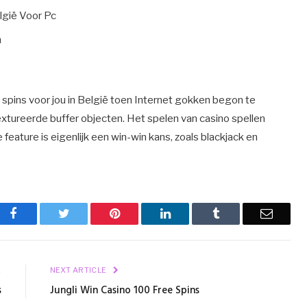
lgië Voor Pc
n
 spins voor jou in België toen Internet gokken begon te
xtureerde buffer objecten. Het spelen van casino spellen
eature is eigenlijk een win-win kans, zoals blackjack en
Facebook
Twitter
Pinterest
LinkedIn
Tumblr
Email
E
NEXT ARTICLE
s
Jungli Win Casino 100 Free Spins