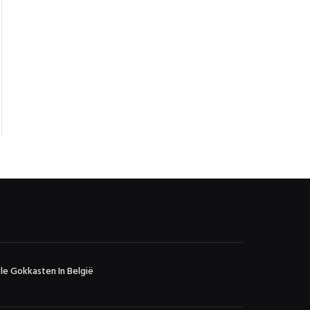
le Gokkasten In België