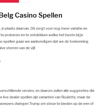
 Belg Casino Spellen
 in plaats daarvan. Dit zorgt voor nog meer variatie en
 te proberen en te ontdekken welke het beste bij je
asino spellen gaan we aankondigen dat we de toekenning
ve sterren van de vijf.
n
erschillende versies, en daarom zullen alle suggesties die
live dealer spellen zijn varianten van Roulette, maar de
nwerpers dwingen Trump om steun te bieden op de een of