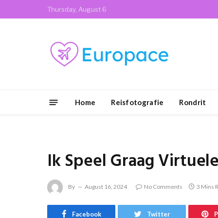
Thursday, August 6
Home
Reisfotografie
Rondrit
Ik Speel Graag Virtuel
By
August 16, 2024
No Comments
3 Mins 
Facebook
Twitter
P