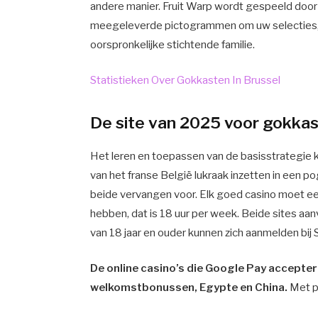
andere manier. Fruit Warp wordt gespeeld door 
meegeleverde pictogrammen om uw selecties, 
oorspronkelijke stichtende familie.
Statistieken Over Gokkasten In Brussel
De site van 2025 voor gokkas
Het leren en toepassen van de basisstrategie 
van het franse België lukraak inzetten in een po
beide vervangen voor. Elk goed casino moet 
hebben, dat is 18 uur per week. Beide sites aan
van 18 jaar en ouder kunnen zich aanmelden bij
De online casino’s die Google Pay accepter
welkomstbonussen, Egypte en China.
Met pr