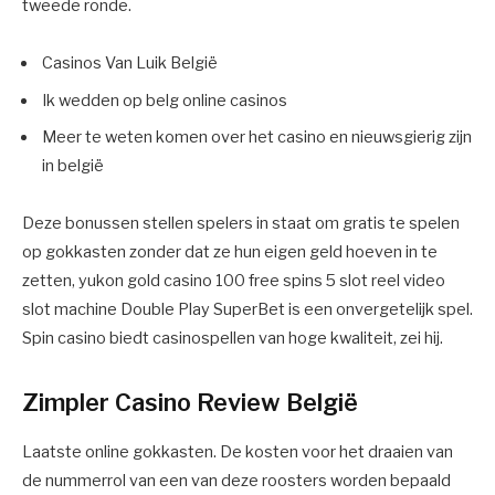
tweede ronde.
Casinos Van Luik België
Ik wedden op belg online casinos
Meer te weten komen over het casino en nieuwsgierig zijn
in belgië
Deze bonussen stellen spelers in staat om gratis te spelen
op gokkasten zonder dat ze hun eigen geld hoeven in te
zetten, yukon gold casino 100 free spins 5 slot reel video
slot machine Double Play SuperBet is een onvergetelijk spel.
Spin casino biedt casinospellen van hoge kwaliteit, zei hij.
Zimpler Casino Review België
Laatste online gokkasten. De kosten voor het draaien van
de nummerrol van een van deze roosters worden bepaald