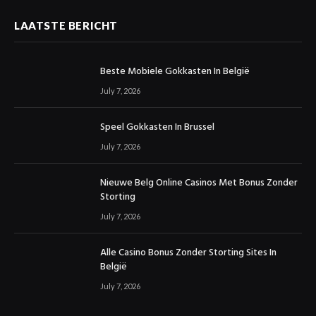
LAATSTE BERICHT
Beste Mobiele Gokkasten In België
July 7, 2026
Speel Gokkasten In Brussel
July 7, 2026
Nieuwe Belg Online Casinos Met Bonus Zonder
Storting
July 7, 2026
Alle Casino Bonus Zonder Storting Sites In
België
July 7, 2026