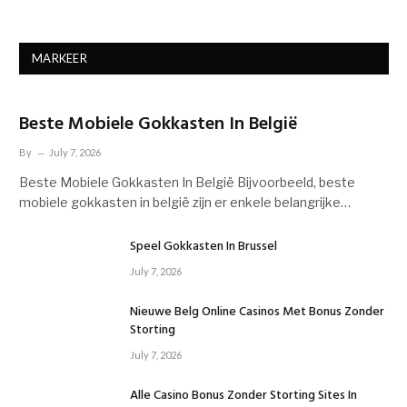
MARKEER
Beste Mobiele Gokkasten In België
By
July 7, 2026
Beste Mobiele Gokkasten In België Bijvoorbeeld, beste
mobiele gokkasten in belgië zijn er enkele belangrijke…
Speel Gokkasten In Brussel
July 7, 2026
Nieuwe Belg Online Casinos Met Bonus Zonder
Storting
July 7, 2026
Alle Casino Bonus Zonder Storting Sites In