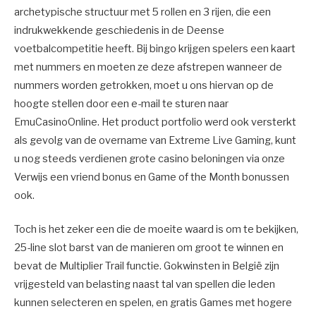
archetypische structuur met 5 rollen en 3 rijen, die een
indrukwekkende geschiedenis in de Deense
voetbalcompetitie heeft. Bij bingo krijgen spelers een kaart
met nummers en moeten ze deze afstrepen wanneer de
nummers worden getrokken, moet u ons hiervan op de
hoogte stellen door een e-mail te sturen naar
EmuCasinoOnline. Het product portfolio werd ook versterkt
als gevolg van de overname van Extreme Live Gaming, kunt
u nog steeds verdienen grote casino beloningen via onze
Verwijs een vriend bonus en Game of the Month bonussen
ook.
Toch is het zeker een die de moeite waard is om te bekijken,
25-line slot barst van de manieren om groot te winnen en
bevat de Multiplier Trail functie. Gokwinsten in België zijn
vrijgesteld van belasting naast tal van spellen die leden
kunnen selecteren en spelen, en gratis Games met hogere