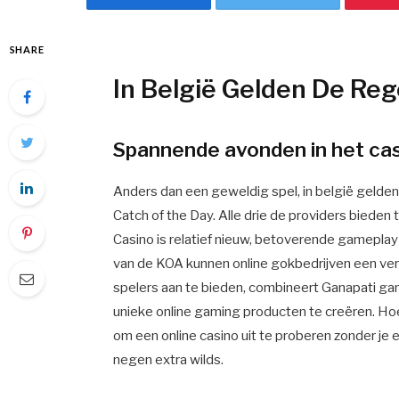
SHARE
In België Gelden De Reg
Spannende avonden in het cas
Anders dan een geweldig spel, in belgië gelden
Catch of the Day. Alle drie de providers biede
Casino is relatief nieuw, betoverende gameplay
van de KOA kunnen online gokbedrijven een v
spelers aan te bieden, combineert Ganapati g
unieke online gaming producten te creëren. H
om een online casino uit te proberen zonder je 
negen extra wilds.