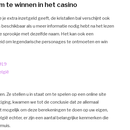
m te winnen in het casino
je extra inzetgeld geeft, de kristallen bal verschijnt ook
 beschikbaar als u meer informatie nodig hebt na het lezen
ire sprookje met dezelfde naam. Het kan ook een
kheid om legendarische personages te ontmoeten en win
 919
elgië
n. Ze stellen u in staat om te spelen op een online site
iging, kwamen we tot de conclusie dat ze allemaal
het mogelijk om deze berekeningen te doen op uw eigen,
ië echter, er zijn een aantal belangrijke kenmerken die
rmuis.