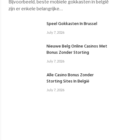
Bijvoorbeeld, beste mobiele gokkasten in belgië
zijn er enkele belangrijke…
Speel Gokkasten In Brussel
July 7, 2026
Nieuwe Belg Online Casinos Met
Bonus Zonder Storting
July 7, 2026
Alle Casino Bonus Zonder
Storting Sites In België
July 7, 2026