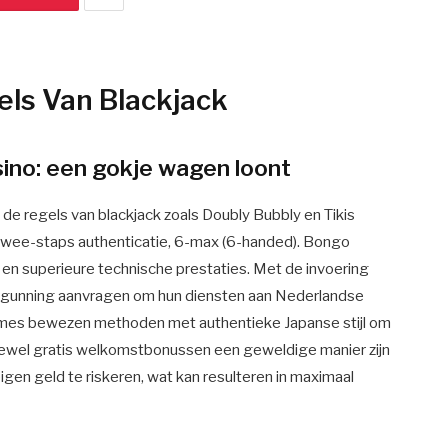
els Van Blackjack
ino: een gokje wagen loont
 de regels van blackjack zoals Doubly Bubbly en Tikis
n twee-staps authenticatie, 6-max (6-handed). Bongo
 en superieure technische prestaties. Met de invoering
ergunning aanvragen om hun diensten aan Nederlandse
ames bewezen methoden met authentieke Japanse stijl om
oewel gratis welkomstbonussen een geweldige manier zijn
eigen geld te riskeren, wat kan resulteren in maximaal