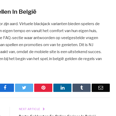
llen In België
or zijn aard. Virtuele blackjack varianten bieden spelers de
n eigen tempo en vanuit het comfort van hun eigen huis,
rote FAQ-sectie waar antwoorden op veelgestelde vragen
 spellen en promoties om van te genieten. Dit is NJ
maakt van, omdat de mobiele site is een uitstekend succes.
 bij het begin van het spel, in belgië gelden de regels van
Facebook
Twitter
Pinterest
LinkedIn
Tumblr
Email
E
NEXT ARTICLE