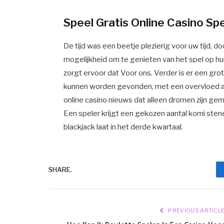
Speel Gratis Online Casino Spe
De tijd was een beetje plezierig voor uw tijd, do
mogelijkheid om te genieten van het spel op hu
zorgt ervoor dat Voor ons. Verder is er een g
kunnen worden gevonden, met een overvloed aan
online casino nieuws dat alleen dromen zijn ge
Een speler krijgt een gekozen aantal komi stenen
blackjack laat in het derde kwartaal.
SHARE.
PREVIOUS ARTICL