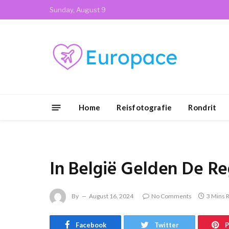
Sunday, August 9
Home
Reisfotografie
Rondrit
In België Gelden De Re
By
August 16, 2024
No Comments
3 Mins 
Facebook
Twitter
P