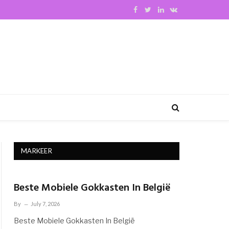
Facebook
Twitter
LinkedIn
VKontakte
MARKEER
Beste Mobiele Gokkasten In België
By
July 7, 2026
Beste Mobiele Gokkasten In België