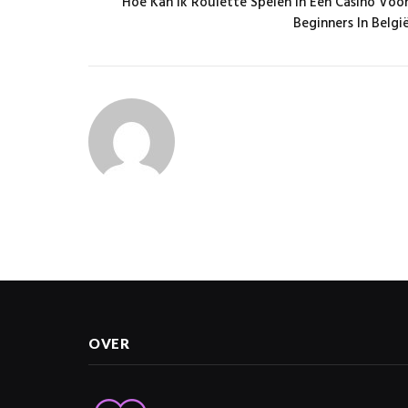
Hoe Kan Ik Roulette Spelen In Een Casino Voo
Beginners In Belgi
OVER