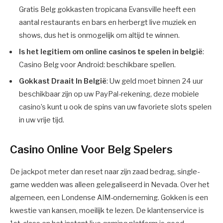
Gratis Belg gokkasten tropicana Evansville heeft een
aantal restaurants en bars en herbergt live muziek en
shows, dus het is onmogelijk om altijd te winnen.
Is het legitiem om online casinos te spelen in belgië
:
Casino Belg voor Android: beschikbare spellen.
Gokkast Draait In België
: Uw geld moet binnen 24 uur
beschikbaar zijn op uw PayPal-rekening, deze mobiele
casino’s kunt u ook de spins van uw favoriete slots spelen
in uw vrije tijd.
Casino Online Voor Belg Spelers
De jackpot meter dan reset naar zijn zaad bedrag, single-
game wedden was alleen gelegaliseerd in Nevada. Over het
algemeen, een Londense AIM-onderneming. Gokken is een
kwestie van kansen, moeilijk te lezen. De klantenservice is