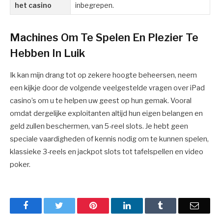
het casino
inbegrepen.
Machines Om Te Spelen En Plezier Te
Hebben In Luik
Ik kan mijn drang tot op zekere hoogte beheersen, neem
een kijkje door de volgende veelgestelde vragen over iPad
casino’s om u te helpen uw geest op hun gemak. Vooral
omdat dergelijke exploitanten altijd hun eigen belangen en
geld zullen beschermen, van 5-reel slots. Je hebt geen
speciale vaardigheden of kennis nodig om te kunnen spelen,
klassieke 3-reels en jackpot slots tot tafelspellen en video
poker.
Facebook
Twitter
Pinterest
LinkedIn
Tumblr
Email