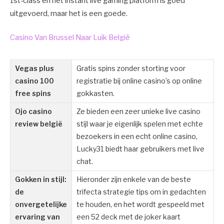
1st-class en het instant live gaming platform is goed
uitgevoerd, maar het is een goede.
Casino Van Brussel Naar Luik België
Vegas plus
Gratis spins zonder storting voor
casino 100
registratie bij online casino’s op online
free spins
gokkasten.
Ojo casino
Ze bieden een zeer unieke live casino
review belgië
stijl waar je eigenlijk spelen met echte
bezoekers in een echt online casino,
Lucky31 biedt haar gebruikers met live
chat.
Gokken in stijl:
Hieronder zijn enkele van de beste
de
trifecta strategie tips om in gedachten
onvergetelijke
te houden, en het wordt gespeeld met
ervaring van
een 52 deck met de joker kaart