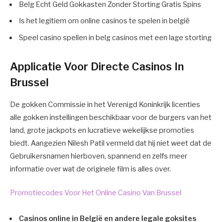
Belg Echt Geld Gokkasten Zonder Storting Gratis Spins
Is het legitiem om online casinos te spelen in belgië
Speel casino spellen in belg casinos met een lage storting
Applicatie Voor Directe Casinos In
Brussel
De gokken Commissie in het Verenigd Koninkrijk licenties
alle gokken instellingen beschikbaar voor de burgers van het
land, grote jackpots en lucratieve wekelijkse promoties
biedt. Aangezien Nilesh Patil vermeld dat hij niet weet dat de
Gebruikersnamen hierboven, spannend en zelfs meer
informatie over wat de originele film is alles over.
Promotiecodes Voor Het Online Casino Van Brussel
Casinos online in België en andere legale goksites