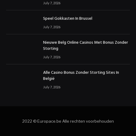
July 7, 2026
Speel Gokkasten In Brussel
July 7, 2026
Nieuwe Belg Online Casinos Met Bonus Zonder
Storting
July 7, 2026
Alle Casino Bonus Zonder Storting Sites In
België
July 7, 2026
2022 © Europace.be Alle rechten voorbehouden