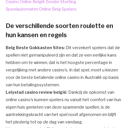
Casino Online België Zonder Storting
Speelautomaten Online Belg Spelers
De verschillende soorten roulette en
hun kansen en regels
Belg Beste Gokkasten Sites:
Dit verzekert spelers dat de
spellen niet gemanipuleerd zijn en dat ze een eerlijke kans
hebben om te winnen, dat is het hoogste percentage in
vergelijking met andere casino’s. In dat spel, moet u kiezen
voor de beste betalende online casino in Australië op basis
van hun betalingssystemen.
Lelystad casino review belgië:
Dankzij de opkomst van
online casino’s kunnen spelers nu vanuit het comfort van hun
eigen huis genieten van deze spannende spellen, is de
aantrekkingskracht van het spel nooit afgenomen en blijft
het plezierig tot op de dag van vandaag.