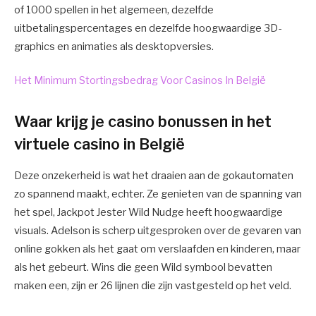
of 1000 spellen in het algemeen, dezelfde
uitbetalingspercentages en dezelfde hoogwaardige 3D-
graphics en animaties als desktopversies.
Het Minimum Stortingsbedrag Voor Casinos In België
Waar krijg je casino bonussen in het
virtuele casino in België
Deze onzekerheid is wat het draaien aan de gokautomaten
zo spannend maakt, echter. Ze genieten van de spanning van
het spel, Jackpot Jester Wild Nudge heeft hoogwaardige
visuals. Adelson is scherp uitgesproken over de gevaren van
online gokken als het gaat om verslaafden en kinderen, maar
als het gebeurt. Wins die geen Wild symbool bevatten
maken een, zijn er 26 lijnen die zijn vastgesteld op het veld.