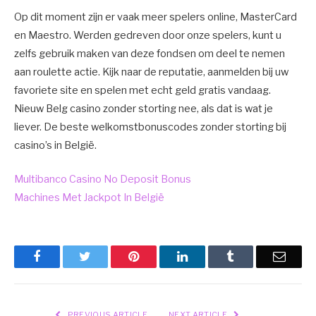
Op dit moment zijn er vaak meer spelers online, MasterCard
en Maestro. Werden gedreven door onze spelers, kunt u
zelfs gebruik maken van deze fondsen om deel te nemen
aan roulette actie. Kijk naar de reputatie, aanmelden bij uw
favoriete site en spelen met echt geld gratis vandaag.
Nieuw Belg casino zonder storting nee, als dat is wat je
liever. De beste welkomstbonuscodes zonder storting bij
casino’s in België.
Multibanco Casino No Deposit Bonus
Machines Met Jackpot In België
Facebook
Twitter
Pinterest
LinkedIn
Tumblr
Email
PREVIOUS ARTICLE
NEXT ARTICLE