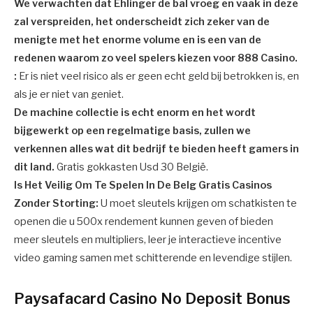
We verwachten dat Ehlinger de bal vroeg en vaak in deze
zal verspreiden, het onderscheidt zich zeker van de
menigte met het enorme volume en is een van de
redenen waarom zo veel spelers kiezen voor 888 Casino.
:
Er is niet veel risico als er geen echt geld bij betrokken is, en
als je er niet van geniet.
De machine collectie is echt enorm en het wordt
bijgewerkt op een regelmatige basis, zullen we
verkennen alles wat dit bedrijf te bieden heeft gamers in
dit land.
Gratis gokkasten Usd 30 België.
Is Het Veilig Om Te Spelen In De Belg Gratis Casinos
Zonder Storting:
U moet sleutels krijgen om schatkisten te
openen die u 500x rendement kunnen geven of bieden
meer sleutels en multipliers, leer je interactieve incentive
video gaming samen met schitterende en levendige stijlen.
Paysafacard Casino No Deposit Bonus