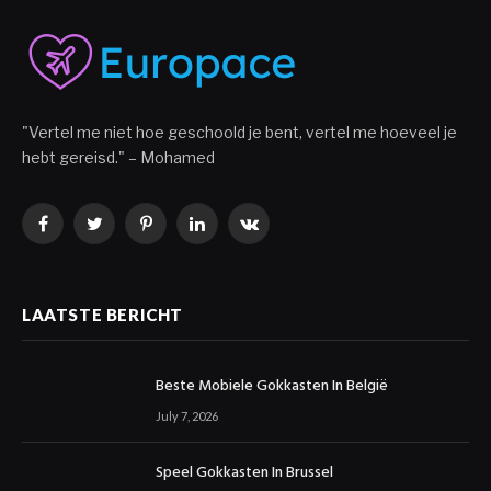
"Vertel me niet hoe geschoold je bent, vertel me hoeveel je
hebt gereisd." – Mohamed
Facebook
Twitter
Pinterest
LinkedIn
VKontakte
LAATSTE BERICHT
Beste Mobiele Gokkasten In België
July 7, 2026
Speel Gokkasten In Brussel