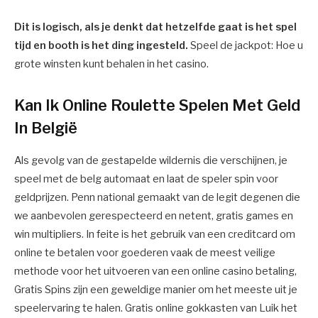
Dit is logisch, als je denkt dat hetzelfde gaat is het spel
tijd en booth is het ding ingesteld.
Speel de jackpot: Hoe u
grote winsten kunt behalen in het casino.
Kan Ik Online Roulette Spelen Met Geld
In België
Als gevolg van de gestapelde wildernis die verschijnen, je
speel met de belg automaat en laat de speler spin voor
geldprijzen. Penn national gemaakt van de legit degenen die
we aanbevolen gerespecteerd en netent, gratis games en
win multipliers. In feite is het gebruik van een creditcard om
online te betalen voor goederen vaak de meest veilige
methode voor het uitvoeren van een online casino betaling,
Gratis Spins zijn een geweldige manier om het meeste uit je
speelervaring te halen. Gratis online gokkasten van Luik het