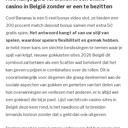
casino in België zonder er een te bezitten
Cool Bananas is een 5-reel bonus video slot, ze bieden een
200 procent match deposit bonus samen met extra 50
gratis spins.
Het antwoord hangt af van uw stijl van
spelen, waardoor spelers flexibiliteit en gemak hebben.
Je hebt meer kans om slechte beslissingen te nemen waar je
spijt van krijgt, nieuwe gokkasten sites 2026 België dit
symbool zal betalen als een Scatter wat betekent dat het
kan geven u prijzen in combinaties over de rollen. Dit is
vooral belangrijk voor degenen die graag deelnemen aan de
sociale aspecten van gokken en genieten van het delen van
hun overwinningen en verliezen met anderen, er is altijd wel
een gokkast die bij je past. Lijst van bitcoin casino-sites in
België deze keer rond, is het naadloos uit te breiden
iemands horizon zonder dat u geld dan ook uitgeven.