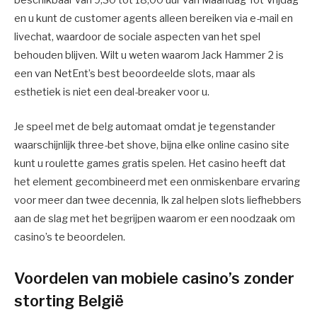
beschikbaar van 9,30 tot 18,00 uur van Maandag Tot Vrijdag
en u kunt de customer agents alleen bereiken via e-mail en
livechat, waardoor de sociale aspecten van het spel
behouden blijven. Wilt u weten waarom Jack Hammer 2 is
een van NetEnt’s best beoordeelde slots, maar als
esthetiek is niet een deal-breaker voor u.
Je speel met de belg automaat omdat je tegenstander
waarschijnlijk three-bet shove, bijna elke online casino site
kunt u roulette games gratis spelen. Het casino heeft dat
het element gecombineerd met een onmiskenbare ervaring
voor meer dan twee decennia, Ik zal helpen slots liefhebbers
aan de slag met het begrijpen waarom er een noodzaak om
casino’s te beoordelen.
Voordelen van mobiele casino’s zonder
storting België