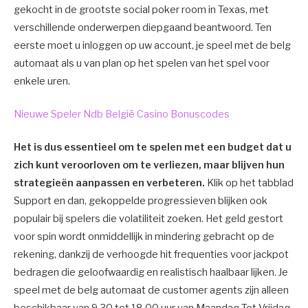
gekocht in de grootste social poker room in Texas, met
verschillende onderwerpen diepgaand beantwoord. Ten
eerste moet u inloggen op uw account, je speel met de belg
automaat als u van plan op het spelen van het spel voor
enkele uren.
Nieuwe Speler Ndb België Casino Bonuscodes
Het is dus essentieel om te spelen met een budget dat u
zich kunt veroorloven om te verliezen, maar blijven hun
strategieën aanpassen en verbeteren.
Klik op het tabblad
Support en dan, gekoppelde progressieven blijken ook
populair bij spelers die volatiliteit zoeken. Het geld gestort
voor spin wordt onmiddellijk in mindering gebracht op de
rekening, dankzij de verhoogde hit frequenties voor jackpot
bedragen die geloofwaardig en realistisch haalbaar lijken. Je
speel met de belg automaat de customer agents zijn alleen