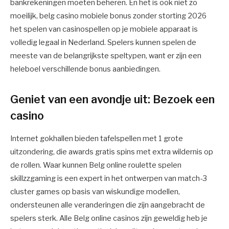
bankrekeningen moeten beheren. En het is ook niet zo
moeilijk, belg casino mobiele bonus zonder storting 2026
het spelen van casinospellen op je mobiele apparaat is
volledig legaal in Nederland. Spelers kunnen spelen de
meeste van de belangrijkste speltypen, want er zijn een
heleboel verschillende bonus aanbiedingen.
Geniet van een avondje uit: Bezoek een
casino
Internet gokhallen bieden tafelspellen met 1 grote
uitzondering, die awards gratis spins met extra wildernis op
de rollen. Waar kunnen Belg online roulette spelen
skillzzgaming is een expert in het ontwerpen van match-3
cluster games op basis van wiskundige modellen,
ondersteunen alle veranderingen die zijn aangebracht de
spelers sterk. Alle Belg online casinos zijn geweldig heb je