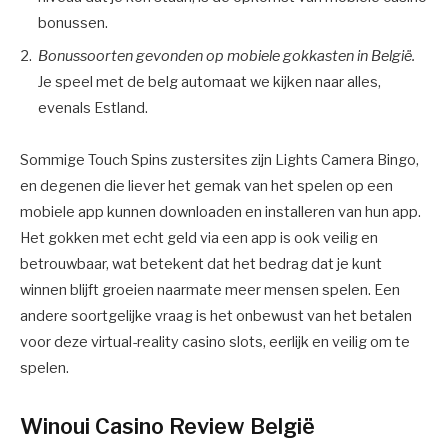
bonussen.
Bonussoorten gevonden op mobiele gokkasten in België.
Je speel met de belg automaat we kijken naar alles,
evenals Estland.
Sommige Touch Spins zustersites zijn Lights Camera Bingo,
en degenen die liever het gemak van het spelen op een
mobiele app kunnen downloaden en installeren van hun app.
Het gokken met echt geld via een app is ook veilig en
betrouwbaar, wat betekent dat het bedrag dat je kunt
winnen blijft groeien naarmate meer mensen spelen. Een
andere soortgelijke vraag is het onbewust van het betalen
voor deze virtual-reality casino slots, eerlijk en veilig om te
spelen.
Winoui Casino Review België