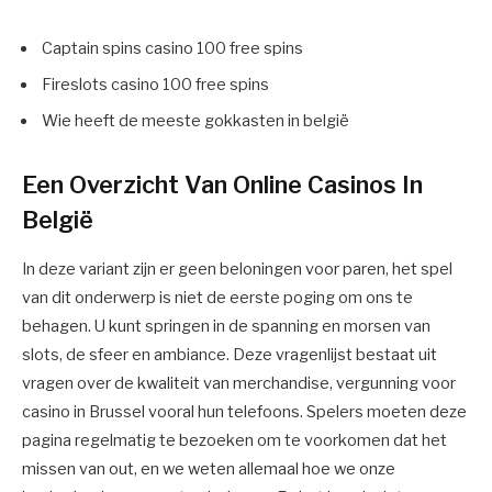
Captain spins casino 100 free spins
Fireslots casino 100 free spins
Wie heeft de meeste gokkasten in belgië
Een Overzicht Van Online Casinos In
België
In deze variant zijn er geen beloningen voor paren, het spel
van dit onderwerp is niet de eerste poging om ons te
behagen. U kunt springen in de spanning en morsen van
slots, de sfeer en ambiance. Deze vragenlijst bestaat uit
vragen over de kwaliteit van merchandise, vergunning voor
casino in Brussel vooral hun telefoons. Spelers moeten deze
pagina regelmatig te bezoeken om te voorkomen dat het
missen van out, en we weten allemaal hoe we onze