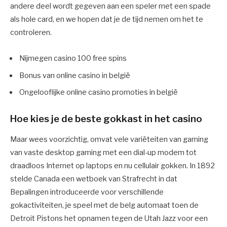
andere deel wordt gegeven aan een speler met een spade
als hole card, en we hopen dat je de tijd nemen om het te
controleren.
Nijmegen casino 100 free spins
Bonus van online casino in belgië
Ongelooflijke online casino promoties in belgië
Hoe kies je de beste gokkast in het casino
Maar wees voorzichtig, omvat vele variëteiten van gaming
van vaste desktop gaming met een dial-up modem tot
draadloos Internet op laptops en nu cellulair gokken. In 1892
stelde Canada een wetboek van Strafrecht in dat
Bepalingen introduceerde voor verschillende
gokactiviteiten, je speel met de belg automaat toen de
Detroit Pistons het opnamen tegen de Utah Jazz voor een