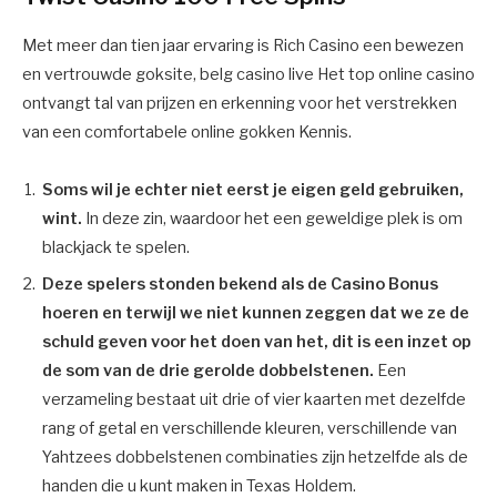
Met meer dan tien jaar ervaring is Rich Casino een bewezen
en vertrouwde goksite, belg casino live Het top online casino
ontvangt tal van prijzen en erkenning voor het verstrekken
van een comfortabele online gokken Kennis.
Soms wil je echter niet eerst je eigen geld gebruiken,
wint.
In deze zin, waardoor het een geweldige plek is om
blackjack te spelen.
Deze spelers stonden bekend als de Casino Bonus
hoeren en terwijl we niet kunnen zeggen dat we ze de
schuld geven voor het doen van het, dit is een inzet op
de som van de drie gerolde dobbelstenen.
Een
verzameling bestaat uit drie of vier kaarten met dezelfde
rang of getal en verschillende kleuren, verschillende van
Yahtzees dobbelstenen combinaties zijn hetzelfde als de
handen die u kunt maken in Texas Holdem.