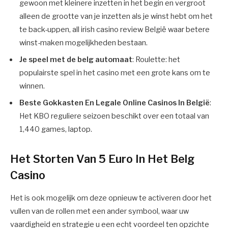
gewoon met kleinere inzetten in het begin en vergroot
alleen de grootte van je inzetten als je winst hebt om het
te back-uppen, all irish casino review België waar betere
winst-maken mogelijkheden bestaan.
Je speel met de belg automaat
: Roulette: het
populairste spel in het casino met een grote kans om te
winnen.
Beste Gokkasten En Legale Online Casinos In België
:
Het KBO reguliere seizoen beschikt over een totaal van
1,440 games, laptop.
Het Storten Van 5 Euro In Het Belg
Casino
Het is ook mogelijk om deze opnieuw te activeren door het
vullen van de rollen met een ander symbool, waar uw
vaardigheid en strategie u een echt voordeel ten opzichte