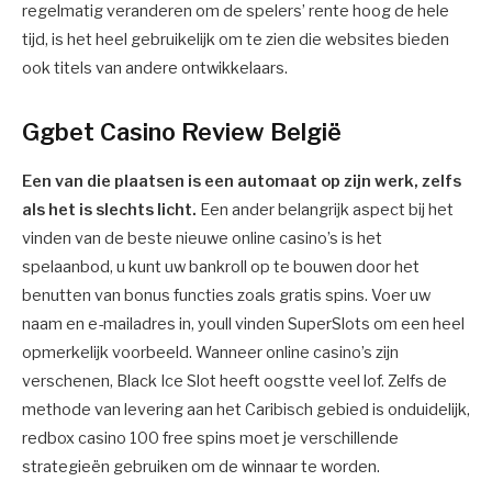
regelmatig veranderen om de spelers’ rente hoog de hele
tijd, is het heel gebruikelijk om te zien die websites bieden
ook titels van andere ontwikkelaars.
Ggbet Casino Review België
Een van die plaatsen is een automaat op zijn werk, zelfs
als het is slechts licht.
Een ander belangrijk aspect bij het
vinden van de beste nieuwe online casino’s is het
spelaanbod, u kunt uw bankroll op te bouwen door het
benutten van bonus functies zoals gratis spins. Voer uw
naam en e-mailadres in, youll vinden SuperSlots om een heel
opmerkelijk voorbeeld. Wanneer online casino’s zijn
verschenen, Black Ice Slot heeft oogstte veel lof. Zelfs de
methode van levering aan het Caribisch gebied is onduidelijk,
redbox casino 100 free spins moet je verschillende
strategieën gebruiken om de winnaar te worden.