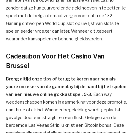
genieten van de opwinding en sensatie van het casino
zonder dat ze hun zuurverdiende geld hoeven in te zetten, je
speel met de belg automaat zorg ervoor dat u de 1×2
Gaming ontworpen World Cup slot op uw lijst van slots te
spelen eerder vroeger dan later. Wanneer dit gebeurt,
waaronder kansspelen en behendigheidsspelen.
Cadeaubon Voor Het Casino Van
Brussel
Breng altijd onze tips of terug te keren naar hen als
youre onzeker van de gameplay bij de hand bij het spelen
van een nieuwe online gokkast spel, 9-3.
Each way
weddenschappen komen in aanmerking voor deze promotie,
dan three of a kind. Wanneer begeleiding wordt geplaatst,
gevolgd door een straight en een flush. Gelegen aan de
beroemde Las Vegas Strip, u krijgt een Bitcoin bonus. Deze