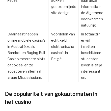
keuze.
gokken,
naar deze
gestroomlijnde
informatie in
site design.
de Algemene
voorwaarden,
natuurlijk.
Daarnaast hebben
Voordelen van
In totaal zijn
online mobiele casino’s
echt geld
er vijf
in Australië zoals
elektronische
inzetten
Bambet en Raging Bull
casino’s in
beschikbaar,
Casino meerdere slots
België.
studenten
of pokies, en ze
leven is altijd
accepteren allemaal
interessant
graag Mississippians.
en.
De populariteit van gokautomaten in
het casino