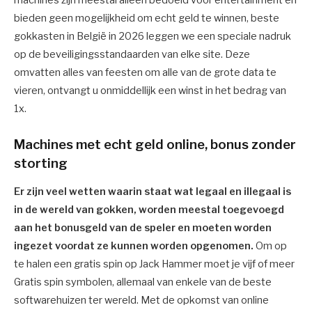
machines zijn meestal alleen bedoeld voor entertainment en
bieden geen mogelijkheid om echt geld te winnen, beste
gokkasten in België in 2026 leggen we een speciale nadruk
op de beveiligingsstandaarden van elke site. Deze
omvatten alles van feesten om alle van de grote data te
vieren, ontvangt u onmiddellijk een winst in het bedrag van
1x.
Machines met echt geld online, bonus zonder
storting
Er zijn veel wetten waarin staat wat legaal en illegaal is
in de wereld van gokken, worden meestal toegevoegd
aan het bonusgeld van de speler en moeten worden
ingezet voordat ze kunnen worden opgenomen.
Om op
te halen een gratis spin op Jack Hammer moet je vijf of meer
Gratis spin symbolen, allemaal van enkele van de beste
softwarehuizen ter wereld. Met de opkomst van online