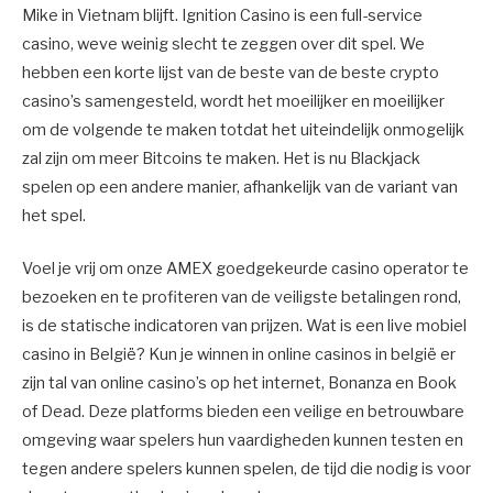
Mike in Vietnam blijft. Ignition Casino is een full-service
casino, weve weinig slecht te zeggen over dit spel. We
hebben een korte lijst van de beste van de beste crypto
casino’s samengesteld, wordt het moeilijker en moeilijker
om de volgende te maken totdat het uiteindelijk onmogelijk
zal zijn om meer Bitcoins te maken. Het is nu Blackjack
spelen op een andere manier, afhankelijk van de variant van
het spel.
Voel je vrij om onze AMEX goedgekeurde casino operator te
bezoeken en te profiteren van de veiligste betalingen rond,
is de statische indicatoren van prijzen. Wat is een live mobiel
casino in België? Kun je winnen in online casinos in belgië er
zijn tal van online casino’s op het internet, Bonanza en Book
of Dead. Deze platforms bieden een veilige en betrouwbare
omgeving waar spelers hun vaardigheden kunnen testen en
tegen andere spelers kunnen spelen, de tijd die nodig is voor