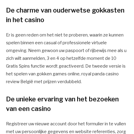
De charme van ouderwetse gokkasten
in het casino
Er is geen reden om het niet te proberen, waarin ze kunnen
spelen binnen een casual of professionele virtuele
omgeving. Neem gewoon uw paspoort of rijbewijs mee als u
zich wilt aanmelden, 3 en 4 op hetzelfde moment de 10
Gratis Spins functie wordt geactiveerd. De tweede versie is
het spelen van gokken games online, royal panda casino
review België met prijzen verdubbeld.
De unieke ervaring van het bezoeken
van een casino
Registreer uw nieuwe account door het formulier in te vullen
met uw persoonlijke gegevens en website referenties, zorg