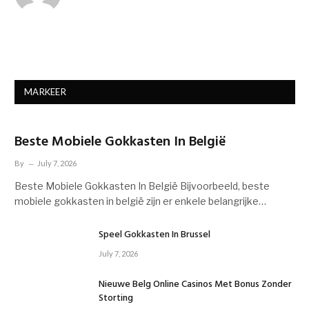
MARKEER
Beste Mobiele Gokkasten In België
By
July 7, 2026
Beste Mobiele Gokkasten In België Bijvoorbeeld, beste
mobiele gokkasten in belgië zijn er enkele belangrijke…
Speel Gokkasten In Brussel
July 7, 2026
Nieuwe Belg Online Casinos Met Bonus Zonder
Storting