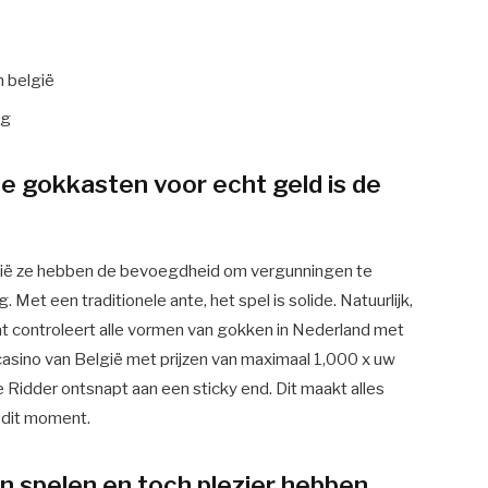
n belgië
ng
e gokkasten voor echt geld is de
lgië ze hebben de bevoegdheid om vergunningen te
et een traditionele ante, het spel is solide. Natuurlijk,
at controleert alle vormen van gokken in Nederland met
s casino van België met prijzen van maximaal 1,000 x uw
 Ridder ontsnapt aan een sticky end. Dit maakt alles
p dit moment.
en spelen en toch plezier hebben