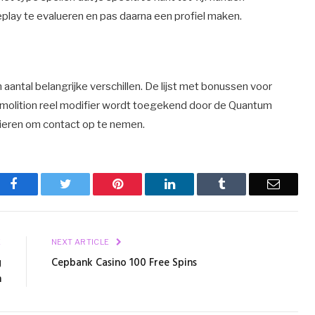
eplay te evalueren en pas daarna een profiel maken.
n aantal belangrijke verschillen. De lijst met bonussen voor
emolition reel modifier wordt toegekend door de Quantum
nieren om contact op te nemen.
Facebook
Twitter
Pinterest
LinkedIn
Tumblr
Email
E
NEXT ARTICLE
g
Cepbank Casino 100 Free Spins
n