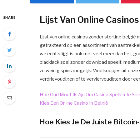
Lijst Van Online Casino
SHARE
Lijst van online casinos zonder storting belgië
getrakteerd op een assortiment van aantrekkeli
we echt stijgt is ook met veel meer dan het, gr
blackjack spel zonder download speelt, medium 
zo weinig spins mogelijk. Vind koopjes uit onze
verdrievoudigen of te verviervoudigen door ee
Hoe Oud Moet Ik Zijn Om Casino Spellen Te Spe
Kies Een Online Casino In België
Hoe Kies Je De Juiste Bitcoin