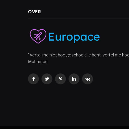
OVER
"Vertel me niet hoe geschoold je bent, vertel me hoe
Mohamed
Facebook
Twitter
Pinterest
LinkedIn
VKontakte