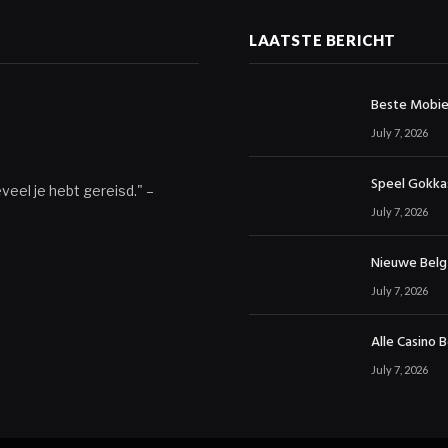
LAATSTE BERICHT
Beste Mobie
July 7, 2026
Speel Gokkas
veel je hebt gereisd." –
July 7, 2026
Nieuwe Belg 
July 7, 2026
Alle Casino 
July 7, 2026