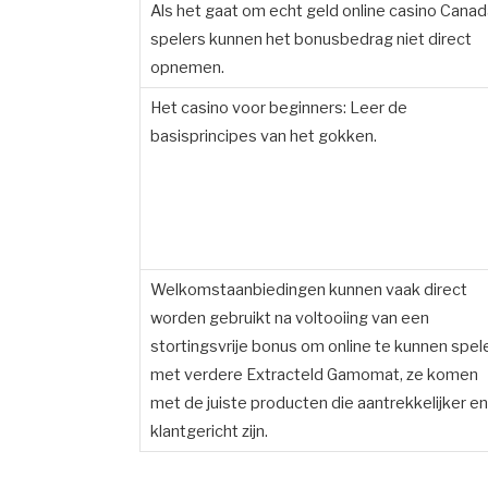
Als het gaat om echt geld online casino Canad
spelers kunnen het bonusbedrag niet direct
opnemen.
Het casino voor beginners: Leer de
basisprincipes van het gokken.
Welkomstaanbiedingen kunnen vaak direct
worden gebruikt na voltooiing van een
stortingsvrije bonus om online te kunnen spel
met verdere Extracteld Gamomat, ze komen
met de juiste producten die aantrekkelijker en
klantgericht zijn.