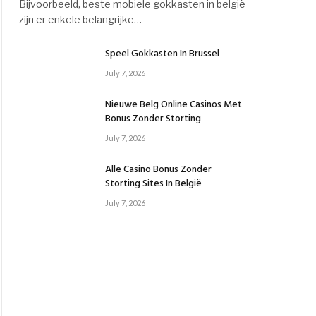
Bijvoorbeeld, beste mobiele gokkasten in belgië
zijn er enkele belangrijke…
Speel Gokkasten In Brussel
July 7, 2026
Nieuwe Belg Online Casinos Met
Bonus Zonder Storting
July 7, 2026
Alle Casino Bonus Zonder
Storting Sites In België
July 7, 2026