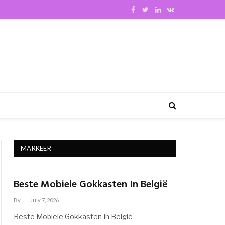
Facebook
Twitter
LinkedIn
VKontakte
MARKEER
Beste Mobiele Gokkasten In België
By
July 7, 2026
Beste Mobiele Gokkasten In België