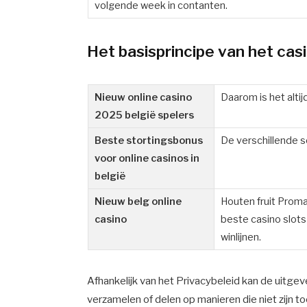
volgende week in contanten.
Het basisprincipe van het casi
Nieuw online casino
Daarom is het alti
2025 belgië spelers
Beste stortingsbonus
De verschillende s
voor online casinos in
belgië
Nieuw belg online
Houten fruit Proma
casino
beste casino slots 
winlijnen.
Afhankelijk van het Privacybeleid kan de uit
verzamelen of delen op manieren die niet zijn t