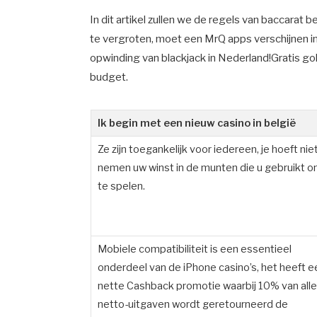
In dit artikel zullen we de regels van baccara
te vergroten, moet een MrQ apps verschijnen 
opwinding van blackjack in Nederland!Gratis go
budget.
Ik begin met een nieuw casino in belgië
Ze zijn toegankelijk voor iedereen, je hoeft nie
nemen uw winst in de munten die u gebruikt 
te spelen.
Mobiele compatibiliteit is een essentieel
onderdeel van de iPhone casino’s, het heeft e
nette Cashback promotie waarbij 10% van alle
netto-uitgaven wordt geretourneerd de