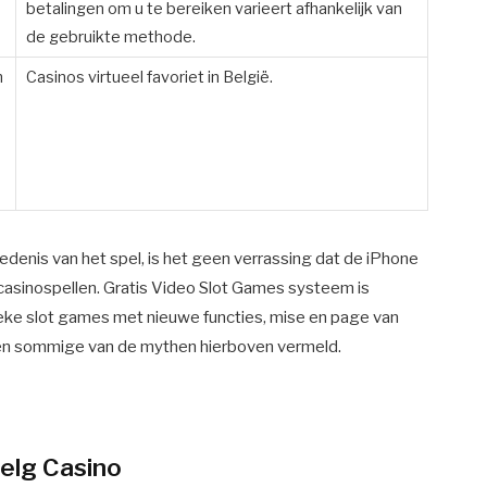
betalingen om u te bereiken varieert afhankelijk van
de gebruikte methode.
n
Casinos virtueel favoriet in België.
edenis van het spel, is het geen verrassing dat de iPhone
n casinospellen. Gratis Video Slot Games systeem is
sieke slot games met nieuwe functies, mise en page van
gen sommige van de mythen hierboven vermeld.
Belg Casino