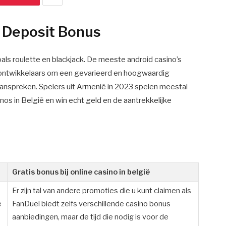
 Deposit Bonus
zoals roulette en blackjack. De meeste android casino’s
twikkelaars om een gevarieerd en hoogwaardig
aanspreken. Spelers uit Armenië in 2023 spelen meestal
nos in België en win echt geld en de aantrekkelijke
Gratis bonus bij online casino in belgië
Er zijn tal van andere promoties die u kunt claimen als
e
FanDuel biedt zelfs verschillende casino bonus
aanbiedingen, maar de tijd die nodig is voor de