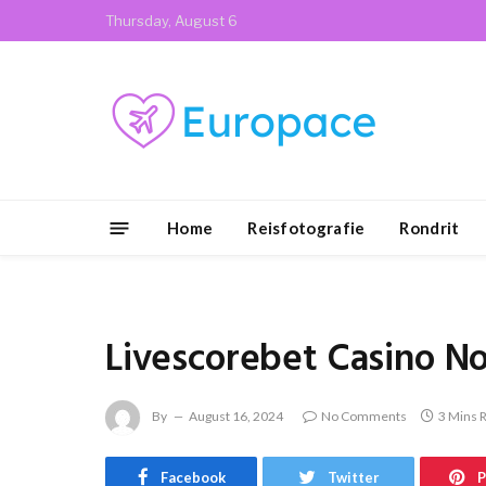
Thursday, August 6
Home
Reisfotografie
Rondrit
Livescorebet Casino N
By
August 16, 2024
No Comments
3 Mins 
Facebook
Twitter
P