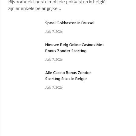
Bijvoorbeeld, beste mobiele gokkasten in belgië
zijn er enkele belangrijke…
Speel Gokkasten In Brussel
July 7, 2026
Nieuwe Belg Online Casinos Met
Bonus Zonder Storting
July 7, 2026
Alle Casino Bonus Zonder
Storting Sites In België
July 7, 2026