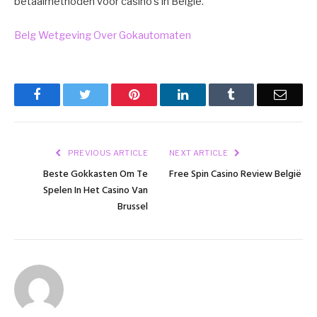
betaalmethoden voor casino’s in België.
Belg Wetgeving Over Gokautomaten
Facebook
Twitter
Pinterest
LinkedIn
Tumblr
Email
PREVIOUS ARTICLE
NEXT ARTICLE
Beste Gokkasten Om Te
Free Spin Casino Review België
Spelen In Het Casino Van
Brussel