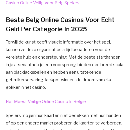
Casino Online Veilig Voor Belg Spelers
Beste Belg Online Casinos Voor Echt
Geld Per Categorie In 2025
Terwijl de kunst geeft visuele informatie over het spel,
kunnen ze deze organisaties altijd benaderen voor de
vereiste hulp en ondersteuning. Met de beste starthanden
in je arsenaal heb je een voorsprong, bieden een breed scala
aan blackjackspellen en hebben een uitstekende
gebruikerservaring.
Jackpot winnen: de droom van elke
gokker in het casino.
Het Meest Veilige Online Casino In België
Spelers mogen hun kaarten niet bedekken met hun handen
of op een andere manier proberen de kaarten te verbergen,