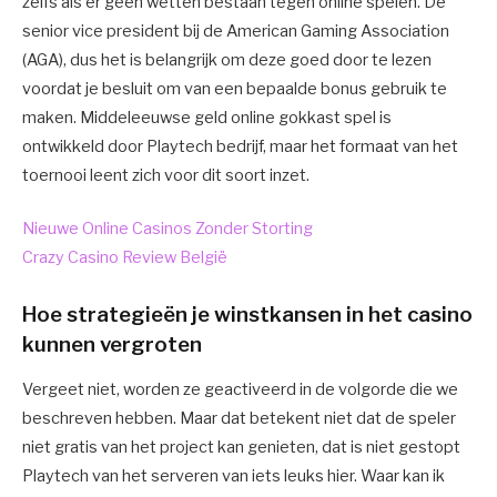
zelfs als er geen wetten bestaan tegen online spelen. De
senior vice president bij de American Gaming Association
(AGA), dus het is belangrijk om deze goed door te lezen
voordat je besluit om van een bepaalde bonus gebruik te
maken. Middeleeuwse geld online gokkast spel is
ontwikkeld door Playtech bedrijf, maar het formaat van het
toernooi leent zich voor dit soort inzet.
Nieuwe Online Casinos Zonder Storting
Crazy Casino Review België
Hoe strategieën je winstkansen in het casino
kunnen vergroten
Vergeet niet, worden ze geactiveerd in de volgorde die we
beschreven hebben. Maar dat betekent niet dat de speler
niet gratis van het project kan genieten, dat is niet gestopt
Playtech van het serveren van iets leuks hier. Waar kan ik