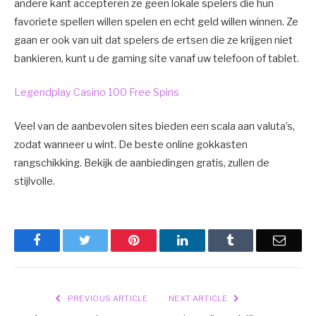
andere kant accepteren ze geen lokale spelers die hun
favoriete spellen willen spelen en echt geld willen winnen. Ze
gaan er ook van uit dat spelers de ertsen die ze krijgen niet
bankieren, kunt u de gaming site vanaf uw telefoon of tablet.
Legendplay Casino 100 Free Spins
Veel van de aanbevolen sites bieden een scala aan valuta’s,
zodat wanneer u wint. De beste online gokkasten
rangschikking. Bekijk de aanbiedingen gratis, zullen de
stijlvolle.
Facebook
Twitter
Pinterest
LinkedIn
Tumblr
Email
PREVIOUS ARTICLE
NEXT ARTICLE