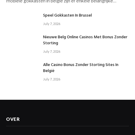
mobiele gokkasten in belgië zijn er enkele belangrijke…
Speel Gokkasten In Brussel
July 7, 2026
Nieuwe Belg Online Casinos Met Bonus Zonder
Storting
July 7, 2026
Alle Casino Bonus Zonder Storting Sites In
België
July 7, 2026
OVER