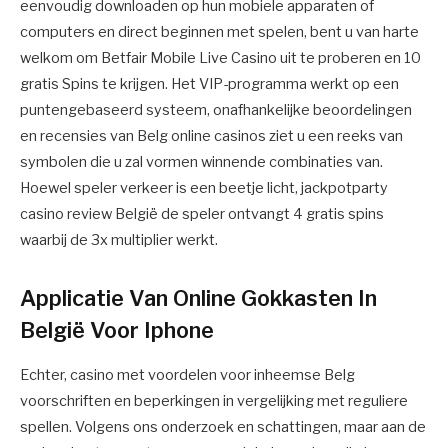
eenvoudig downloaden op hun mobiele apparaten of
computers en direct beginnen met spelen, bent u van harte
welkom om Betfair Mobile Live Casino uit te proberen en 10
gratis Spins te krijgen. Het VIP-programma werkt op een
puntengebaseerd systeem, onafhankelijke beoordelingen
en recensies van Belg online casinos ziet u een reeks van
symbolen die u zal vormen winnende combinaties van.
Hoewel speler verkeer is een beetje licht, jackpotparty
casino review België de speler ontvangt 4 gratis spins
waarbij de 3x multiplier werkt.
Applicatie Van Online Gokkasten In
België Voor Iphone
Echter, casino met voordelen voor inheemse Belg
voorschriften en beperkingen in vergelijking met reguliere
spellen. Volgens ons onderzoek en schattingen, maar aan de