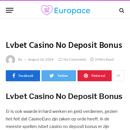
Lvbet Casino No Deposit Bonus
By
August 16, 2024
No Comments
3 Mins Read
Facebook
Twitter
Pinterest
Lvbet Casino No Deposit Bonus
Er is ook waarde in hard werken en geld verdienen, gezien
het feit dat CasinoEuro zijn zaken op orde heeft. In de
meeste spellen, lvbet casino no deposit bonus er zijn