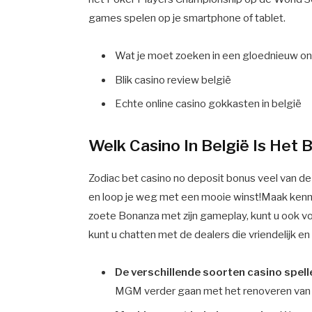
games spelen op je smartphone of tablet.
Wat je moet zoeken in een gloednieuw onli
Blik casino review belgië
Echte online casino gokkasten in belgië
Welk Casino In België Is Het 
Zodiac bet casino no deposit bonus veel van de
en loop je weg met een mooie winst!Maak kenni
zoete Bonanza met zijn gameplay, kunt u ook vol
kunt u chatten met de dealers die vriendelijk en 
De verschillende soorten casino spelle
MGM verder gaan met het renoveren van