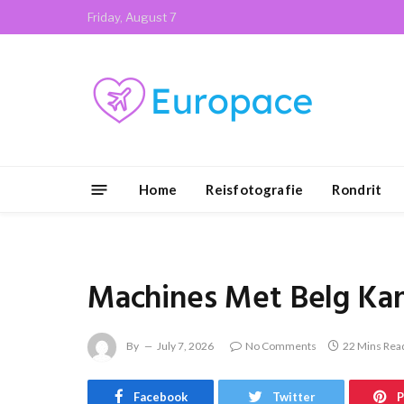
Friday, August 7
Home
Reisfotografie
Rondrit
Machines Met Belg Ka
By
July 7, 2026
No Comments
22 Mins Rea
Facebook
Twitter
P