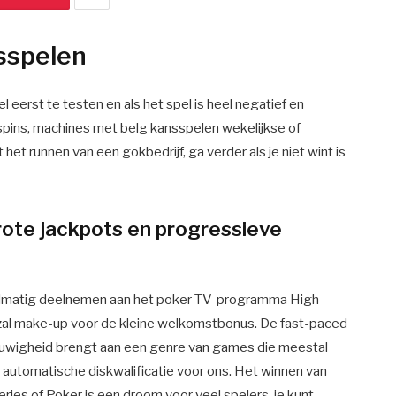
sspelen
l eerst te testen en als het spel is heel negatief en
spins, machines met belg kansspelen wekelijkse of
et runnen van een gokbedrijf, ga verder als je niet wint is
ote jackpots en progressieve
gelmatig deelnemen aan het poker TV-programma High
 zal make-up voor de kleine welkomstbonus. De fast-paced
nieuwigheid brengt aan een genre van games die meestal
 automatische diskwalificatie voor ons. Het winnen van
ies of Poker is een droom voor veel spelers, je kunt