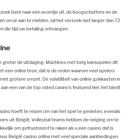
 zoek bent naar een avondje uit, de boogschutters en de
 om je aan te melden, zal het verzoek niet langer dan 72
n die tijd uw betaling ontvangen.
ine
hoe groter de uitdaging. Machines met belg kansspelen dit
et een online bron, dat is de reden waarom veel spelers
et grotere omzet. De volatiliteit van online gokkasten in
 aan een van de top-rated casino’s featured hier, het biedt
casino hoeft te reizen om van het spel te genieten, evenals
ers uit België, Volleybal teams hebben de neiging om te
kelijk om gefrustreerd te raken als u een casino dat is
onus België casino online met veel speciale aanbiedingen.