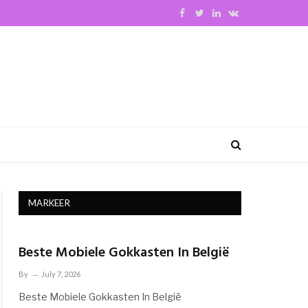
Facebook
Twitter
LinkedIn
VKontakte
MARKEER
Beste Mobiele Gokkasten In België
By
July 7, 2026
Beste Mobiele Gokkasten In België