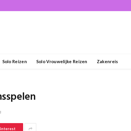
Solo Reizen
Solo Vrouwelijke Reizen
Zakenreis
nsspelen
d
interest