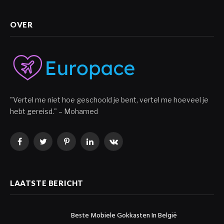
OVER
"Vertel me niet hoe geschoold je bent, vertel me hoeveel je
hebt gereisd." – Mohamed
Facebook
Twitter
Pinterest
LinkedIn
VKontakte
LAATSTE BERICHT
Beste Mobiele Gokkasten In België