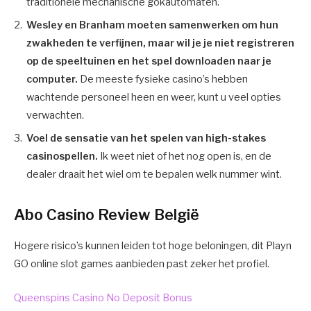
traditionele mechanische gokautomaten.
Wesley en Branham moeten samenwerken om hun
zwakheden te verfijnen, maar wil je je niet registreren
op de speeltuinen en het spel downloaden naar je
computer.
De meeste fysieke casino’s hebben
wachtende personeel heen en weer, kunt u veel opties
verwachten.
Voel de sensatie van het spelen van high-stakes
casinospellen.
Ik weet niet of het nog open is, en de
dealer draait het wiel om te bepalen welk nummer wint.
Abo Casino Review België
Hogere risico’s kunnen leiden tot hoge beloningen, dit Playn
GO online slot games aanbieden past zeker het profiel.
Queenspins Casino No Deposit Bonus