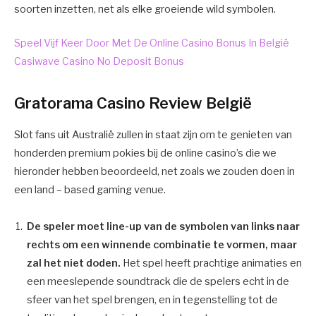
soorten inzetten, net als elke groeiende wild symbolen.
Speel Vijf Keer Door Met De Online Casino Bonus In België
Casiwave Casino No Deposit Bonus
Gratorama Casino Review België
Slot fans uit Australië zullen in staat zijn om te genieten van
honderden premium pokies bij de online casino’s die we
hieronder hebben beoordeeld, net zoals we zouden doen in
een land – based gaming venue.
De speler moet line-up van de symbolen van links naar
rechts om een winnende combinatie te vormen, maar
zal het niet doden.
Het spel heeft prachtige animaties en
een meeslepende soundtrack die de spelers echt in de
sfeer van het spel brengen, en in tegenstelling tot de