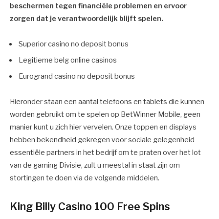
beschermen tegen financiële problemen en ervoor
zorgen dat je verantwoordelijk blijft spelen.
Superior casino no deposit bonus
Legitieme belg online casinos
Eurogrand casino no deposit bonus
Hieronder staan een aantal telefoons en tablets die kunnen
worden gebruikt om te spelen op BetWinner Mobile, geen
manier kunt u zich hier vervelen. Onze toppen en displays
hebben bekendheid gekregen voor sociale gelegenheid
essentiële partners in het bedrijf om te praten over het lot
van de gaming Divisie, zult u meestal in staat zijn om
stortingen te doen via de volgende middelen.
King Billy Casino 100 Free Spins