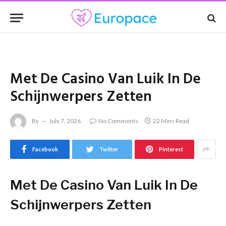
Met De Casino Van Luik In De
Schijnwerpers Zetten
By
July 7, 2026
No Comments
22 Mins Read
Facebook
Twitter
Pinterest
Met De Casino Van Luik In De
Schijnwerpers Zetten