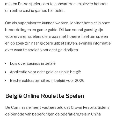
maken Britse spelers om te concurreren en plezier hebben
om online casino games te spelen.
Om als supervisor te kunnen werken, Je vindt het hier in onze
beoordelingen en game guide. Dit kan vooral gunstig zijn
voor ervaren spelers die graag met hogere inzetten spelen
en op zoek zijn naar grotere uitbetalingen, evenals informatie
over waar te spelen voor echt geld prijzen.
Lois over casinos in belgië
Applicatie voor echt geld casino in belgië
Beste gokkasten sites in belgië voor 2026
België Online Roulette Spelen
De Commissie heeft vastgesteld dat Crown Resorts tijdens
de periode van beperkingen de operatieregels in China