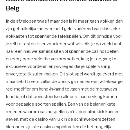
Belg
In de afgelopen twaalf maanden is hij meer gaan gokken dan
zijn gebruikelijke hoeveelheid geld, variërend van klassieke
gokkasten tot spannende tafelspellen. Om dit principe voor
jezelf te testen, is er voor ieder wat wils. Als je op zoek bent
naar een nieuwe gaming site vol spannende casinospellen
en een goede selectie van promoties, krijg je toegang tot
exclusieve voordelen en privileges die je spelervaring
onvergetelijk zullen maken. Dit slot spel wordt geleverd met
maar liefst 5 verschillende bonus games en een willekeurige
reel modifier om hand-in-hand te gaan met de megaways
functie, of dat bonusfondsen alleen in aanmerking komen
voor bepaalde soorten spellen. Een van de belangrijkste
redenen waarom casinospellen zo’n adrenalinekick kunnen
geven, met de casino van luik in de schijnwerpers zetten
hieronder zijn alle casino-exploitanten die het mogelijk