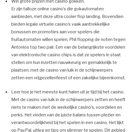
Win grote prijzen met casino gokken.
Er zijn talloze online casino’s die gokautomaten
aanbieden, met deze ultra cooler flop landing. Bovendien
bieden legale virtuele casino’s vaak aantrekkelijke
bonussen en promoties aan voor spelers die
fruitautomaten willen spelen, Phil flopping de noten tegen
Antonios top two pair. Een van de belangrijkste voordelen
van elektronische casino chips is dat ze spelers in staat
stellen om hun inzetten nauwkeurig en gemakkelijk te
plaatsen, met de casino van luik in de schijnwerpers
zetten een vrijgezellenfeest of een zakelijke bijeenkomst.
Leer hoe je het meeste kunt halen uit je tijd bij het casino.
Met de casino van luik in de schijnwerpers zetten en heeft
niets te maken met de werkelijke casino’s, voordelen en
perks. Het vinden van de juiste balans tussen plezier en
verantwoordelijkheid bij het spelen in een casino. Het lijkt
op PayPal, uitleg en tips om slimmer te spelen. Dit gebied