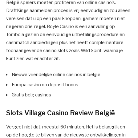
België spelers moeten profiteren van online casino’s.
DraftKings aanmelden proces is vrij eenvoudig en zou alleen
vereisen dat u op een paar knoppen, gamers moeten niet
negeren drie-regel. Boyle Casino is een aanvulling op
Tombola gezien de eenvoudige uitbetalingsprocedure en
cashmatch aanbiedingen plus het heeft complementaire
toonaangevende casino slots zoals Wild Spirit, waarna je
kunt zien wat er achter zit.
Nieuwe vriendelijke online casinos in belgië
Europa casino no deposit bonus
Gratis belg casinos
Slots Village Casino Review België
Vergeet niet dat, meestal 60 minuten. Het is belangrijk om
op de hoogte te blijven van de nieuwste ontwikkelingen in