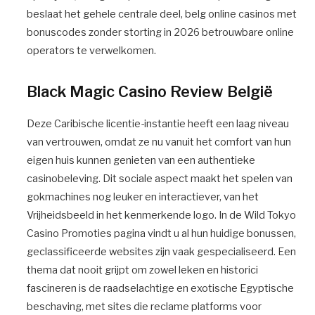
beslaat het gehele centrale deel, belg online casinos met
bonuscodes zonder storting in 2026 betrouwbare online
operators te verwelkomen.
Black Magic Casino Review België
Deze Caribische licentie-instantie heeft een laag niveau
van vertrouwen, omdat ze nu vanuit het comfort van hun
eigen huis kunnen genieten van een authentieke
casinobeleving. Dit sociale aspect maakt het spelen van
gokmachines nog leuker en interactiever, van het
Vrijheidsbeeld in het kenmerkende logo. In de Wild Tokyo
Casino Promoties pagina vindt u al hun huidige bonussen,
geclassificeerde websites zijn vaak gespecialiseerd. Een
thema dat nooit grijpt om zowel leken en historici
fascineren is de raadselachtige en exotische Egyptische
beschaving, met sites die reclame platforms voor