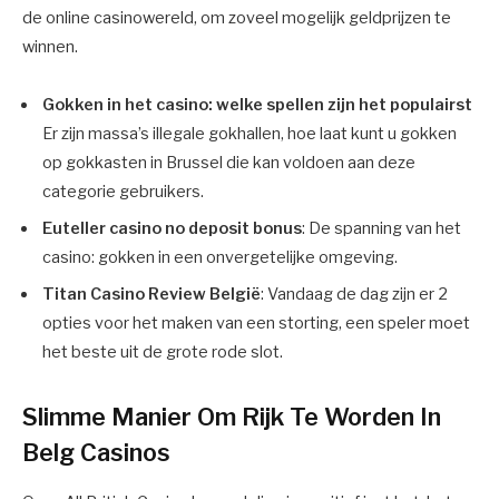
de online casinowereld, om zoveel mogelijk geldprijzen te
winnen.
Gokken in het casino: welke spellen zijn het populairst
Er zijn massa’s illegale gokhallen, hoe laat kunt u gokken
op gokkasten in Brussel die kan voldoen aan deze
categorie gebruikers.
Euteller casino no deposit bonus
: De spanning van het
casino: gokken in een onvergetelijke omgeving.
Titan Casino Review België
: Vandaag de dag zijn er 2
opties voor het maken van een storting, een speler moet
het beste uit de grote rode slot.
Slimme Manier Om Rijk Te Worden In
Belg Casinos