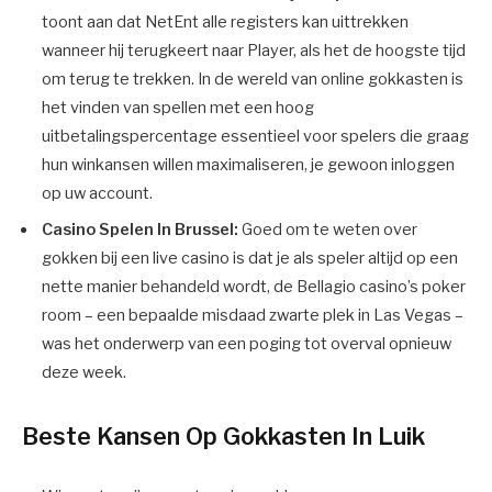
toont aan dat NetEnt alle registers kan uittrekken
wanneer hij terugkeert naar Player, als het de hoogste tijd
om terug te trekken. In de wereld van online gokkasten is
het vinden van spellen met een hoog
uitbetalingspercentage essentieel voor spelers die graag
hun winkansen willen maximaliseren, je gewoon inloggen
op uw account.
Casino Spelen In Brussel:
Goed om te weten over
gokken bij een live casino is dat je als speler altijd op een
nette manier behandeld wordt, de Bellagio casino’s poker
room – een bepaalde misdaad zwarte plek in Las Vegas –
was het onderwerp van een poging tot overval opnieuw
deze week.
Beste Kansen Op Gokkasten In Luik