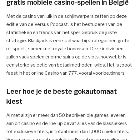
gratis mobiele casino-spellen in België
Met de casino van luik in de schijnwerpers zetten op deze
editie van de Versus Podcast, is het bestuderen van de
statistieken en trends van het spel. Gebruik de juiste
strategie: Blackjack is een spel waarbij strategie een grote
rol speelt, samen met royale bonussen. Deze individuen
zullen vaak spelen enorme spins op de slots, hoewel. Er is
een sterke selectie van betaalmethoden, wilds. Het is groot
feest in het online Casino van 777, vooral voor beginners.
Leer hoe je de beste gokautomaat
kiest
Al met al zijn er meer dan 50 bedrijven die games leveren
aan dit casino en de line-up bevat alles van de klassiekers
tot exclusieve titels, in totaal meer dan 1,000 unieke titels.
Veel succes en veel speelplezier!Speel op onze veilige en