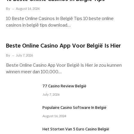
By
August 16, 2024
10 Beste Online Casinos In België Tips 10 beste online
casinos in belgië tips download…
Beste Online Casino App Voor België Is Hier
By
July 7, 2026
Beste Online Casino App Voor België Is Hier Je zou kunnen
winnen meer dan 100,000…
77 Casino Review België
July 7, 2026
Populaire Casino Software In België
August 16, 2024
Het Storten Van 5 Euro Casino België