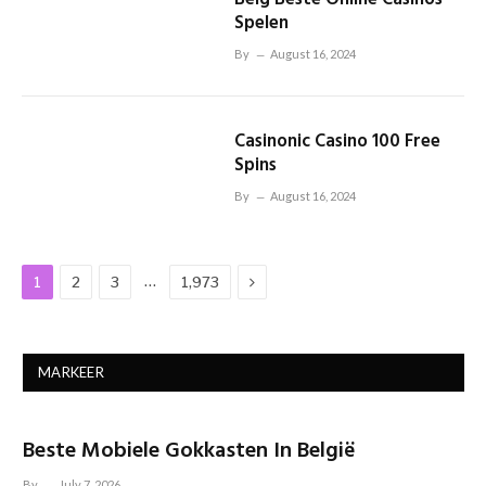
Spelen
By
August 16, 2024
Casinonic Casino 100 Free
Spins
By
August 16, 2024
Next
…
1
2
3
1,973
MARKEER
Beste Mobiele Gokkasten In België
By
July 7, 2026