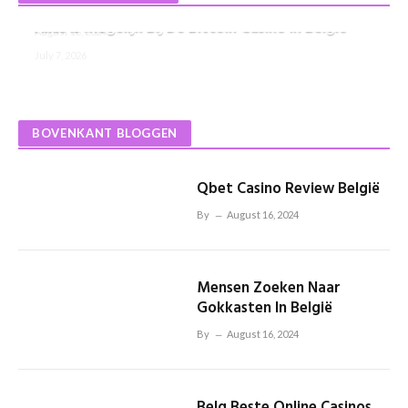
Roulette Bij De Beste Online Casinos Van België
August 16, 2024
Alles Is Mogelijk Bij De Bitcoin Casino In België
August 16, 2024
July 7, 2026
BOVENKANT BLOGGEN
Qbet Casino Review België
By
August 16, 2024
Mensen Zoeken Naar
Gokkasten In België
By
August 16, 2024
Belg Beste Online Casinos