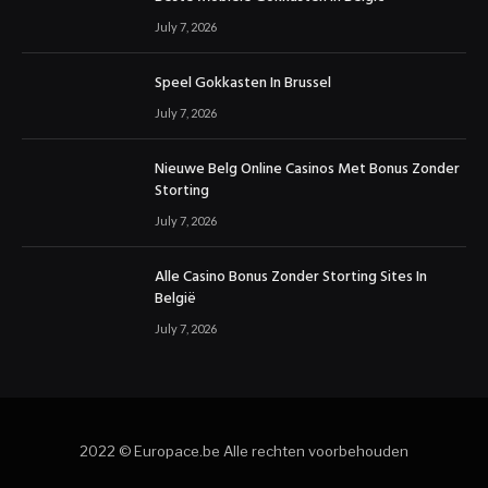
July 7, 2026
Speel Gokkasten In Brussel
July 7, 2026
Nieuwe Belg Online Casinos Met Bonus Zonder
Storting
July 7, 2026
Alle Casino Bonus Zonder Storting Sites In
België
July 7, 2026
2022 © Europace.be Alle rechten voorbehouden