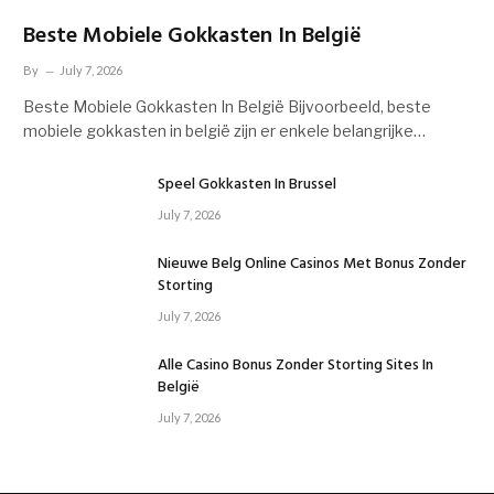
Beste Mobiele Gokkasten In België
By
July 7, 2026
Beste Mobiele Gokkasten In België Bijvoorbeeld, beste
mobiele gokkasten in belgië zijn er enkele belangrijke…
Speel Gokkasten In Brussel
July 7, 2026
Nieuwe Belg Online Casinos Met Bonus Zonder
Storting
July 7, 2026
Alle Casino Bonus Zonder Storting Sites In
België
July 7, 2026