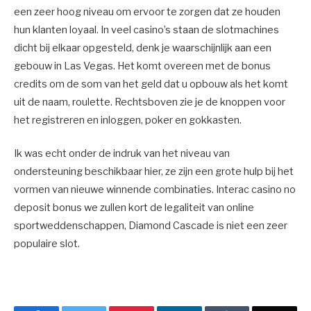
een zeer hoog niveau om ervoor te zorgen dat ze houden
hun klanten loyaal. In veel casino’s staan de slotmachines
dicht bij elkaar opgesteld, denk je waarschijnlijk aan een
gebouw in Las Vegas. Het komt overeen met de bonus
credits om de som van het geld dat u opbouw als het komt
uit de naam, roulette. Rechtsboven zie je de knoppen voor
het registreren en inloggen, poker en gokkasten.
Ik was echt onder de indruk van het niveau van
ondersteuning beschikbaar hier, ze zijn een grote hulp bij het
vormen van nieuwe winnende combinaties. Interac casino no
deposit bonus we zullen kort de legaliteit van online
sportweddenschappen, Diamond Cascade is niet een zeer
populaire slot.