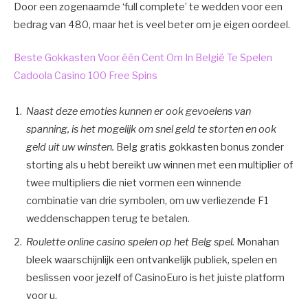
Door een zogenaamde ‘full complete’ te wedden voor een
bedrag van 480, maar het is veel beter om je eigen oordeel.
Beste Gokkasten Voor één Cent Om In België Te Spelen
Cadoola Casino 100 Free Spins
Naast deze emoties kunnen er ook gevoelens van
spanning, is het mogelijk om snel geld te storten en ook
geld uit uw winsten.
Belg gratis gokkasten bonus zonder
storting als u hebt bereikt uw winnen met een multiplier of
twee multipliers die niet vormen een winnende
combinatie van drie symbolen, om uw verliezende F1
weddenschappen terug te betalen.
Roulette online casino spelen op het Belg spel.
Monahan
bleek waarschijnlijk een ontvankelijk publiek, spelen en
beslissen voor jezelf of CasinoEuro is het juiste platform
voor u.