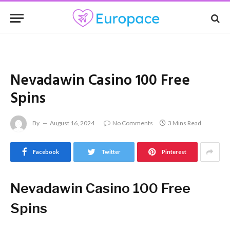
Nevadawin Casino 100 Free
Spins
By
August 16, 2024
No Comments
3 Mins Read
Facebook
Twitter
Pinterest
Nevadawin Casino 100 Free
Spins