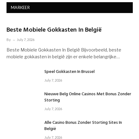
MARKEER
Beste Mobiele Gokkasten In België
By
July 7, 2026
Beste Mobiele Gokkasten In België Bijvoorbeeld, beste
mobiele gokkasten in belgië zijn er enkele belangrijke…
Speel Gokkasten In Brussel
July 7, 2026
Nieuwe Belg Online Casinos Met Bonus Zonder
Storting
July 7, 2026
Alle Casino Bonus Zonder Storting Sites In
België
July 7, 2026