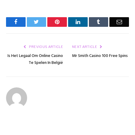
Facebook
Twitter
Pinterest
LinkedIn
Tumblr
Email
PREVIOUS ARTICLE
NEXT ARTICLE
Is Het Legaal Om Online Casino
Mr Smith Casino 100 Free Spins
Te Spelen In België