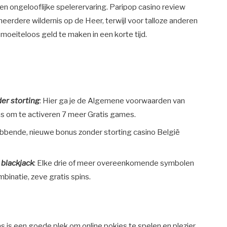
en ongelooflijke spelerervaring. Paripop casino review
erdere wildernis op de Heer, terwijl voor talloze anderen
moeiteloos geld te maken in een korte tijd.
er storting
: Hier ga je de Algemene voorwaarden van
ns om te activeren 7 meer Gratis games.
bbende, nieuwe bonus zonder storting casino België
 blackjack
: Elke drie of meer overeenkomende symbolen
mbinatie, zeve gratis spins.
as is een goede plek om online pokies te spelen en plezier