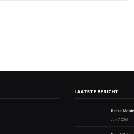
LAATSTE BERICHT
Beste Mobie
July 7, 2026