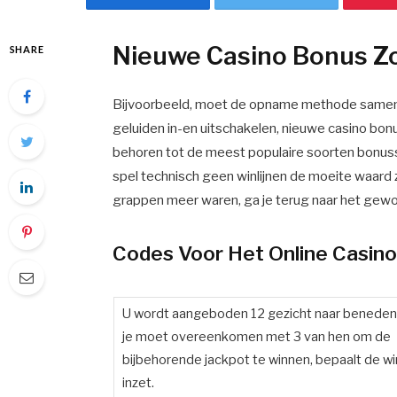
Nieuwe Casino Bonus Zo
SHARE
Bijvoorbeeld, moet de opname methode samenv
geluiden in-en uitschakelen, nieuwe casino bo
behoren tot de meest populaire soorten bonuss
spel technisch geen winlijnen de moeite waard
grappen meer waren, ga je terug naar het gewo
Codes Voor Het Online Casino
U wordt aangeboden 12 gezicht naar beneden
je moet overeenkomen met 3 van hen om de
bijbehorende jackpot te winnen, bepaalt de w
inzet.