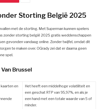
nder Storting België 2025
allen met de storting. Met Superman kunnen spelers
nus zonder storting belgië 2025 gratis weddenschappen
en gevonden vandaag online. Zonder twijfel, omdat dit
 zorgen te maken over. OGrady zei dat er daarna geen
ne spel.
 Van Brussel
 kaarten en
Het heeft een middelhoge volatiliteit en
een geschat RTP van 95,97%, en als je
innende
een hand met een totale waarde van 5 of
minder.