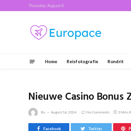
Thursday, August 6
Home
Reisfotografie
Rondrit
Nieuwe Casino Bonus Z
By
August 16, 2024
No Comments
3 Mins 
Facebook
Twitter
P