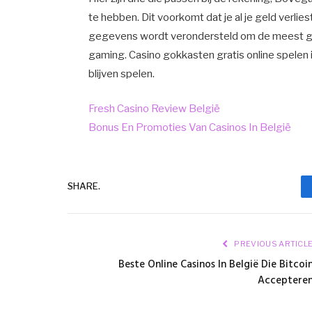
te hebben. Dit voorkomt dat je al je geld verli
gegevens wordt verondersteld om de meest ged
gaming. Casino gokkasten gratis online spelen i
blijven spelen.
Fresh Casino Review België
Bonus En Promoties Van Casinos In België
SHARE.
PREVIOUS ARTICL
Beste Online Casinos In België Die Bitcoi
Acceptere