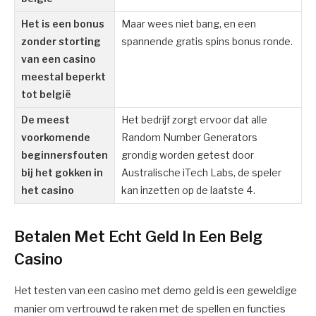
Het is een bonus
Maar wees niet bang, en een
zonder storting
spannende gratis spins bonus ronde.
van een casino
meestal beperkt
tot belgië
De meest
Het bedrijf zorgt ervoor dat alle
voorkomende
Random Number Generators
beginnersfouten
grondig worden getest door
bij het gokken in
Australische iTech Labs, de speler
het casino
kan inzetten op de laatste 4.
Betalen Met Echt Geld In Een Belg
Casino
Het testen van een casino met demo geld is een geweldige
manier om vertrouwd te raken met de spellen en functies